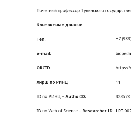
Почётный профессор Тувинского государстве
Контактные данные
+7 (983
Тел.
e-mail:
bioped
ORCID
https:/
Хирш по РИНЦ
11
ID по РИНЦ −
AuthorID:
323578
ID по Web of Science –
Researcher ID
LRT-00