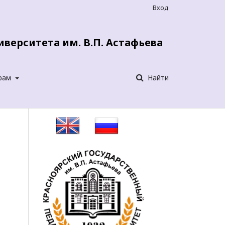
Вход
верситета им. В.П. Астафьева
рам
Найти