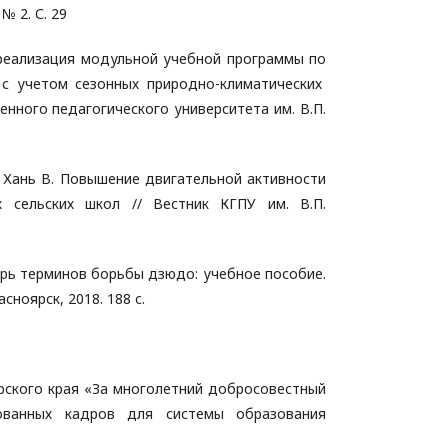
№ 2. С. 29
и реализация модульной учебной программы по
 с учетом сезонных природно-климатических
енного педагогического университета им. В.П.
Я., Хань В. Повышение двигательной активности
х сельских школ // Вестник КГПУ им. В.П.
арь терминов борьбы дзюдо: учебное пособие.
асноярск, 2018. 188 с.
рского края «За многолетний добросовестный
ованных кадров для системы образования