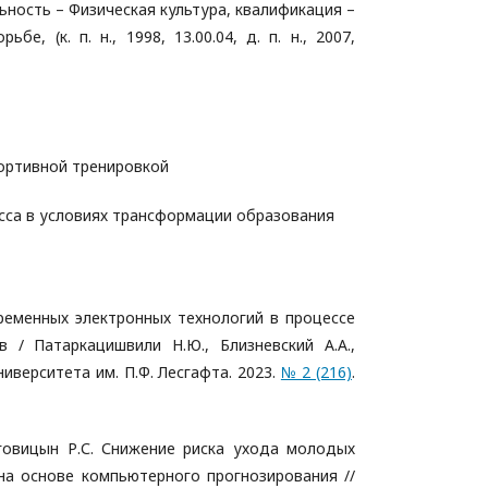
льность – Физическая культура, квалификация –
е, (к. п. н., 1998, 13.00.04, д. п. н., 2007,
портивной тренировкой
са в условиях трансформации образования
ременных электронных технологий в процессе
 / Патаркацишвили Н.Ю., Близневский А.А.,
ниверситета им. П.Ф. Лесгафта. 2023.
№ 2 (216)
.
Наговицын Р.С. Снижение риска ухода молодых
на основе компьютерного прогнозирования //