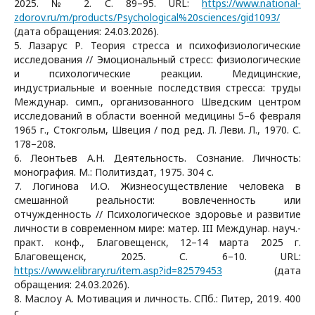
2025. № 2. С. 89–95. URL:
https://www.national-
zdorov.ru/m/products/Psychological%20sciences/gid1093/
(дата обращения: 24.03.2026).
5. Лазарус Р. Теория стресса и психофизиологические
исследования // Эмоциональный стресс: физиологические
и психологические реакции. Медицинские,
индустриальные и военные последствия стресса: труды
Междунар. симп., организованного Шведским центром
исследований в области военной медицины 5–6 февраля
1965 г., Стокгольм, Швеция / под ред. Л. Леви. Л., 1970. С.
178–208.
6. Леонтьев А.Н. Деятельность. Сознание. Личность:
монография. М.: Политиздат, 1975. 304 с.
7. Логинова И.О. Жизнеосуществление человека в
смешанной реальности: вовлеченность или
отчужденность // Психологическое здоровье и развитие
личности в современном мире: матер. III Междунар. науч.-
практ. конф., Благовещенск, 12–14 марта 2025 г.
Благовещенск, 2025. С. 6–10. URL:
https://www.elibrary.ru/item.asp?id=82579453
(дата
обращения: 24.03.2026).
8. Маслоу А. Мотивация и личность. СПб.: Питер, 2019. 400
с.