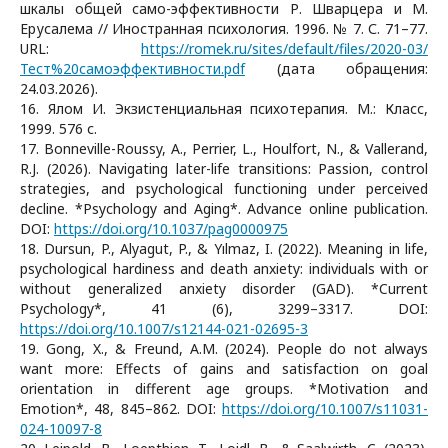
шкалы общей само-эффективности Р. Шварцера и М.
Ерусалема // Иностранная психология. 1996. № 7. С. 71–77.
URL:
https://romek.ru/sites/default/files/2020-03/
Тест%20самоэффективности.pdf
(дата обращения:
24.03.2026).
16. Ялом И. Экзистенциальная психотерапия. М.: Класс,
1999. 576 с.
17. Bonneville-Roussy, A., Perrier, L., Houlfort, N., & Vallerand,
R.J. (2026). Navigating later-life transitions: Passion, control
strategies, and psychological functioning under perceived
decline. *Psychology and Aging*. Advance online publication.
DOI:
https://doi.org/10.1037/pag0000975
18. Dursun, P., Alyagut, P., & Yılmaz, I. (2022). Meaning in life,
psychological hardiness and death anxiety: individuals with or
without generalized anxiety disorder (GAD). *Current
Psychology*, 41 (6), 3299–3317. DOI:
https://doi.org/10.1007/s12144-021-02695-3
19. Gong, X., & Freund, A.M. (2024). People do not always
want more: Effects of gains and satisfaction on goal
orientation in different age groups. *Motivation and
Emotion*, 48, 845–862. DOI:
https://doi.org/10.1007/s11031-
024-10097-8