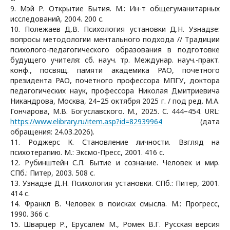
9. Мэй Р. Открытие Бытия. М.: Ин-т общегуманитарных
исследований, 2004. 200 с.
10. Полежаев Д.В. Психология установки Д.Н. Узнадзе:
вопросы методологии ментального подхода // Традиции
психолого-педагогического образования в подготовке
будущего учителя: сб. науч. тр. Междунар. науч.-практ.
конф., посвящ. памяти академика РАО, почетного
президента РАО, почетного профессора МПГУ, доктора
педагогических наук, профессора Николая Дмитриевича
Никандрова, Москва, 24–25 октября 2025 г. / под ред. М.А.
Гончарова, М.В. Богуславского. М., 2025. С. 444–454. URL:
https://www.elibrary.ru/item.asp?id=82939964
(дата
обращения: 24.03.2026).
11. Роджерс К. Становление личности. Взгляд на
психотерапию. М.: Эксмо-Пресс, 2001. 416 с.
12. Рубинштейн С.Л. Бытие и сознание. Человек и мир.
СПб.: Питер, 2003. 508 с.
13. Узнадзе Д.Н. Психология установки. СПб.: Питер, 2001.
414 с.
14. Франкл В. Человек в поисках смысла. М.: Прогресс,
1990. 366 с.
15. Шварцер Р., Ерусалем М., Ромек В.Г. Русская версия