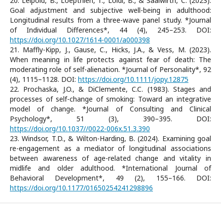
20. Leipold, B., Loepthien, T., Loidl, B., & Saalwirth, C. (2023).
Goal adjustment and subjective well-being in adulthood:
Longitudinal results from a three-wave panel study. *Journal
of Individual Differences*, 44 (4), 245–253. DOI:
https://doi.org/10.1027/1614-0001/a000398
21. Maffly-Kipp, J., Gause, C., Hicks, J.A., & Vess, M. (2023).
When meaning in life protects against fear of death: The
moderating role of self-alienation. *Journal of Personality*, 92
(4), 1115–1128. DOI:
https://doi.org/10.1111/jopy.12875
22. Prochaska, J.O., & DiClemente, C.C. (1983). Stages and
processes of self-change of smoking: Toward an integrative
model of change. *Journal of Consulting and Clinical
Psychology*, 51 (3), 390–395. DOI:
https://doi.org/10.1037//0022-006x.51.3.390
23. Windsor, T.D., & Wilton-Harding, B. (2024). Examining goal
re-engagement as a mediator of longitudinal associations
between awareness of age-related change and vitality in
midlife and older adulthood. *International Journal of
Behavioral Development*, 49 (2), 155–166. DOI:
https://doi.org/10.1177/01650254241298896