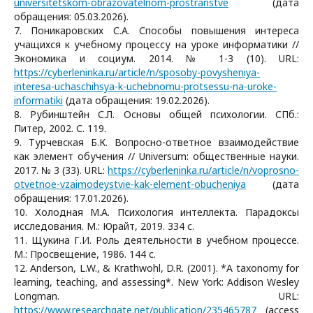
universitetskom-obrazovatelnom-prostranstve
(дата
обращения: 05.03.2026).
7. Поникаровских С.А. Способы повышения интереса
учащихся к учебному процессу на уроке информатики //
Экономика и социум. 2014. № 1-3 (10). URL:
https://cyberleninka.ru/article/n/sposoby-povysheniya-
interesa-uchaschihsya-k-uchebnomu-protsessu-na-uroke-
informatiki
(дата обращения: 19.02.2026).
8. Рубинштейн С.Л. Основы общей психологии. СПб.:
Питер, 2002. С. 119.
9. Турчевская Б.К. Вопросно-ответное взаимодействие
как элемент обучения // Universum: общественные науки.
2017. № 3 (33). URL:
https://cyberleninka.ru/article/n/voprosno-
otvetnoe-vzaimodeystvie-kak-element-obucheniya
(дата
обращения: 17.01.2026).
10. Холодная М.А. Психология интеллекта. Парадоксы
исследования. М.: Юрайт, 2019. 334 с.
11. Щукина Г.И. Роль деятельности в учебном процессе.
М.: Просвещение, 1986. 144 с.
12. Anderson, L.W., & Krathwohl, D.R. (2001). *A taxonomy for
learning, teaching, and assessing*. New York: Addison Wesley
Longman. URL:
https://www.researchgate.net/publication/235465787
(access