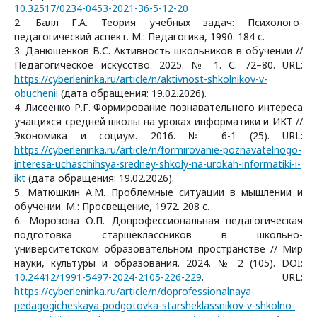
10.32517/0234-0453-2021-36-5-12-20
2. Балл Г.А. Теория учебных задач: Психолого-
педагогический аспект. М.: Педагогика, 1990. 184 с.
3. Данюшенков В.С. Активность школьников в обучении //
Педагогическое искусство. 2025. № 1. С. 72–80. URL:
https://cyberleninka.ru/article/n/aktivnost-shkolnikov-v-
obuchenii
(дата обращения: 19.02.2026).
4. Лисеенко Р.Г. Формирование познавательного интереса
учащихся средней школы на уроках информатики и ИКТ //
Экономика и социум. 2016. № 6-1 (25). URL:
https://cyberleninka.ru/article/n/formirovanie-poznavatelnogo-
interesa-uchaschihsya-sredney-shkoly-na-urokah-informatiki-i-
ikt
(дата обращения: 19.02.2026).
5. Матюшкин А.М. Проблемные ситуации в мышлении и
обучении. М.: Просвещение, 1972. 208 с.
6. Морозова О.П. Допрофессиональная педагогическая
подготовка старшеклассников в школьно-
университетском образовательном пространстве // Мир
науки, культуры и образования. 2024. № 2 (105). DOI:
10.24412/1991-5497-2024-2105-226-229
. URL:
https://cyberleninka.ru/article/n/doprofessionalnaya-
pedagogicheskaya-podgotovka-starsheklassnikov-v-shkolno-