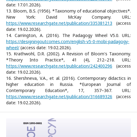
date: 17.01.2026).
13. Bloom, B.S. (1956). *Taxonomy of educational objectives*.
New York: David McKay Company. URL:
https://www.researchgate.net/publication/335381213
(access
date: 19.02.2026).
14. Carrington, A. (2016). The Padagogy Wheel V5.0. URL:
https://designingoutcomes.com/english-v5-0-mobi-padagogy-
wheel/
(access date: 19.02.2026).
15. Krathwohl, D.R. (2002). A Revision of Bloom's Taxonomy.
*Theory Into Practice*, 41 (4), 212–218. URL:
https://www.researchgate.net/publication/242400296
(access
date: 19.02.2026).
16. Shershneva, V.A., et al. (2016). Contemporary didactics in
higher education in Russia. *European Journal of
Contemporary Education*, 17, 357–367. URL:
https://www.researchgate.net/publication/316689326
(access
date: 19.02.2026).