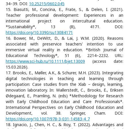
34–39. DOI:
10.25215/0602.045
15. Biasutti, M., Concina, E., Frate, S., & Delen, I. (2021).
Teacher professional development: Experiences in an
international project on intercultural education.
*Sustainability*, 13 (8), 4171. DOI:
https://doi.org/10.3390/su13084171
16. Bower, M., DeWitt, D., & Lai, J. W.M. (2020). Reasons
associated with preservice teachers' intention to use
immersive virtual reality in education. *British Journal of
Educational Technology*, 51 (6), 2214–2232. URL:
https://www.sci-hub.ru/10.1111/bjet.13009
(access date:
15.03.2026).
17. Brooks, E., Møller, A.K., & Schurer, M.H. (2023). Integrating
digital technologies in teaching and learning through
participation: Case studies from the Xlab – design, learning,
innovation laboratory. In: Wallerstedt, C., Brooks, E., Eriksen
Ødegaard, E., Pramling, N. (eds) *Methodology for Research
with Early Childhood Education and Care Professionals*.
International Perspectives on Early Childhood Education and
Development, vol. 38. Springer, Cham. DOI:
https://doi.org/10.1007/978-3-031-14583-4_7
18. Ignacio, J., Chen, H. C., & Roy, T. (2022). Advantages and