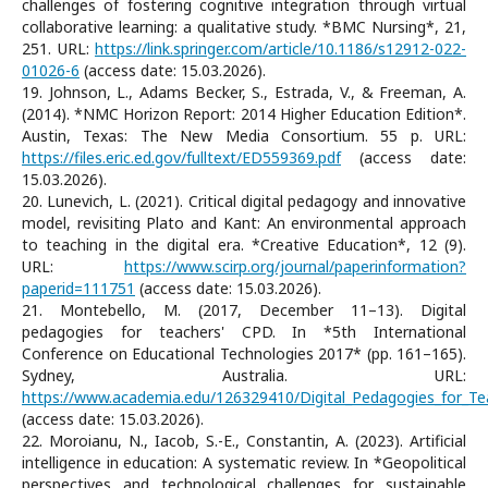
challenges of fostering cognitive integration through virtual
collaborative learning: a qualitative study. *BMC Nursing*, 21,
251. URL:
https://link.springer.com/article/10.1186/s12912-022-
01026-6
(access date: 15.03.2026).
19. Johnson, L., Adams Becker, S., Estrada, V., & Freeman, A.
(2014). *NMC Horizon Report: 2014 Higher Education Edition*.
Austin, Texas: The New Media Consortium. 55 p. URL:
https://files.eric.ed.gov/fulltext/ED559369.pdf
(access date:
15.03.2026).
20. Lunevich, L. (2021). Critical digital pedagogy and innovative
model, revisiting Plato and Kant: An environmental approach
to teaching in the digital era. *Creative Education*, 12 (9).
URL:
https://www.scirp.org/journal/paperinformation?
paperid=111751
(access date: 15.03.2026).
21. Montebello, M. (2017, December 11–13). Digital
pedagogies for teachers' CPD. In *5th International
Conference on Educational Technologies 2017* (pp. 161–165).
Sydney, Australia. URL:
https://www.academia.edu/126329410/Digital_Pedagogies_for_Te
(access date: 15.03.2026).
22. Moroianu, N., Iacob, S.-E., Constantin, A. (2023). Artificial
intelligence in education: A systematic review. In *Geopolitical
perspectives and technological challenges for sustainable