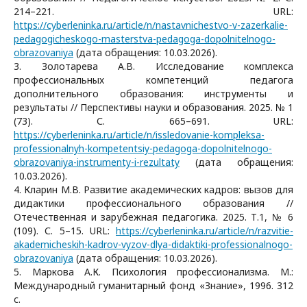
214–221. URL:
https://cyberleninka.ru/article/n/nastavnichestvo-v-zazerkalie-
pedagogicheskogo-masterstva-pedagoga-dopolnitelnogo-
obrazovaniya
(дата обращения: 10.03.2026).
3. Золотарева А.В. Исследование комплекса
профессиональных компетенций педагога
дополнительного образования: инструменты и
результаты // Перспективы науки и образования. 2025. № 1
(73). С. 665–691. URL:
https://cyberleninka.ru/article/n/issledovanie-kompleksa-
professionalnyh-kompetentsiy-pedagoga-dopolnitelnogo-
obrazovaniya-instrumenty-i-rezultaty
(дата обращения:
10.03.2026).
4. Кларин М.В. Развитие академических кадров: вызов для
дидактики профессионального образования //
Отечественная и зарубежная педагогика. 2025. Т.1, № 6
(109). С. 5–15. URL:
https://cyberleninka.ru/article/n/razvitie-
akademicheskih-kadrov-vyzov-dlya-didaktiki-professionalnogo-
obrazovaniya
(дата обращения: 10.03.2026).
5. Маркова А.К. Психология профессионализма. М.:
Международный гуманитарный фонд «Знание», 1996. 312
с.