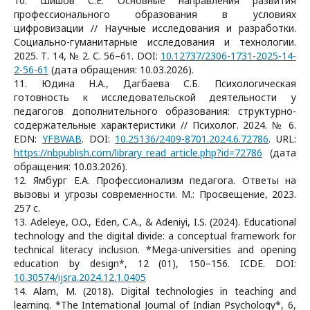
10. Шишов С.Е. Основные направления развития
профессионального образования в условиях
цифровизации // Научные исследования и разработки.
Социально-гуманитарные исследования и технологии.
2025. Т. 14, № 2. С. 56–61. DOI:
10.12737/2306-1731-2025-14-
2-56-61
(дата обращения: 10.03.2026).
11. Юдина Н.А., Дагбаева С.Б. Психологическая
готовность к исследовательской деятельности у
педагогов дополнительного образования: структурно-
содержательные характеристики // Психолог. 2024. № 6.
EDN:
YFBWAB
. DOI:
10.25136/2409-8701.2024.6.72786
. URL:
https://nbpublish.com/library_read_article.php?id=72786
(дата
обращения: 10.03.2026).
12. Ямбург Е.А. Профессионализм педагога. Ответы на
вызовы и угрозы современности. М.: Просвещение, 2023.
257 с.
13. Adeleye, O.O., Eden, C.A., & Adeniyi, I.S. (2024). Educational
technology and the digital divide: a conceptual framework for
technical literacy inclusion. *Mega-universities and opening
education by design*, 12 (01), 150–156. ICDE. DOI:
10.30574/ijsra.2024.12.1.0405
14. Alam, M. (2018). Digital technologies in teaching and
learning. *The International Journal of Indian Psychology*, 6,