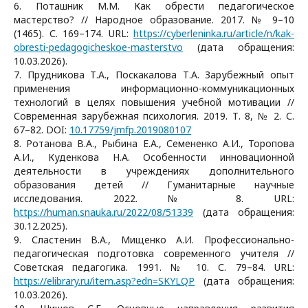
6. Поташник М.М. Как обрести педагогическое
мастерство? // Народное образование. 2017. № 9–10
(1465). С. 169–174. URL:
https://cyberleninka.ru/article/n/kak-
obresti-pedagogicheskoe-masterstvo
(дата обращения:
10.03.2026).
7. Прудникова Т.А., Поскакалова Т.А. Зарубежный опыт
применения информационно-коммуникационных
технологий в целях повышения учебной мотивации //
Современная зарубежная психология. 2019. Т. 8, № 2. С.
67–82. DOI:
10.17759/jmfp.2019080107
8. Ротанова В.А., Рыбина Е.А., Семененко А.И., Торопова
А.И., Куденкова Н.А. Особенности инновационной
деятельности в учреждениях дополнительного
образования детей // Гуманитарные научные
исследования. 2022. № 8. URL:
https://human.snauka.ru/2022/08/51339
(дата обращения:
30.12.2025).
9. Сластенин В.А., Мищенко А.И. Профессионально-
педагогическая подготовка современного учителя //
Советская педагогика. 1991. № 10. С. 79–84. URL:
https://elibrary.ru/item.asp?edn=SKYLQP
(дата обращения:
10.03.2026).