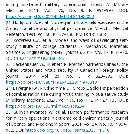
during sustained military operational stress // Military
Medicine. 2011. Vol. 176, No. 9. P. 991–997. DOI:
https://doi.org/10.7205/MILMED-D-11-00053
21. Hodgdon J.A. et al. Norwegian military field exercises in the
Arctic: cognitive and physical performance // Arctic Medical
Research. 1991. Vol. 50. P. 132–136. PMID: 1811568
22. Kozyreva O.А. et al. Models and ways of developing self-
study culture of college students // Mechanics, Materials
Science & Engineering (MMSE Journal). 2018. Vol. 17. P. 71–80.
DOI:
10.2412/mmse.34.90.847
23. Lackenbauer W., Huebert R. Premier partners: Canada, the
United States and Arctic security // Canadian Foreign Policy
Journal. 2014. Vol. 20, No. 3. P. 320–333. DOI:
https://doi.org/10.1080/11926422.2014.977313
24. Lavergne F.V., Prud’homme D., Giroux I. Soldiers’ perception
of combat ration use during Arctic training: A qualitative study
// Military Medicine. 2021. Vol. 186, No. 1–2. P. 127–136. DOI:
https://doi.org/10.1093/milmed/usaa254
25. Sullivan-Kwantes W. et al. Human performance research
for military operations in extreme cold environments // Journal
of Science and Medicine in Sport. 2021. Vol. 24, No. 10. P. 954–
962. DOI:
https://doi.org/10.1016/j.jsams.2020.11.010