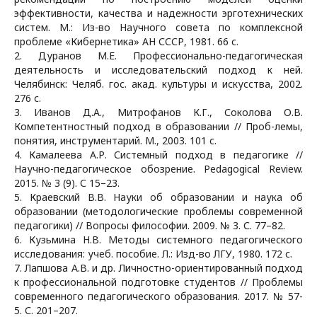
эффективности, качества и надежности эрготехнических
систем. М.: Из-во Научного совета по комплексной
проблеме «Кибернетика» АН СССР, 1981. 66 с.
2. Дуранов М.Е. Профессионально-педагогическая
деятельность и исследовательский подход к ней.
Челябинск: Челяб. гос. акад. культуры и искусства, 2002.
276 с.
3. Иванов Д.А., Митрофанов К.Г., Соколова О.В.
Компетентностный подход в образовании // Проб-лемы,
понятия, инструментарий. М., 2003. 101 с.
4. Камалеева А.Р. Системный подход в педагогике //
Научно-педагогическое обозрение. Pedagogical Review.
2015. № 3 (9). С 15–23.
5. Краевский В.В. Науки об образовании и наука об
образовании (методологические проблемы современной
педагогики) // Вопросы философии. 2009. № 3. С. 77–82.
6. Кузьмина Н.В. Методы системного педагогического
исследования: учеб. пособие. Л.: Изд-во ЛГУ, 1980. 172 с.
7. Лапшова А.В. и др. Личностно-ориентированный подход
к профессиональной подготовке студентов // Проблемы
современного педагогического образования. 2017. № 57-
5. С. 201–207.