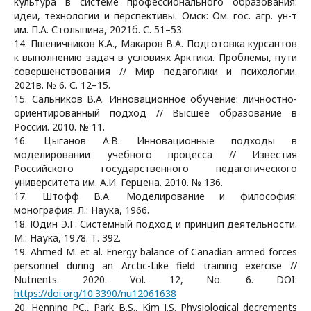
культура в системе профессионального образования:
идеи, технологии и перспективы. Омск: Ом. гос. агр. ун-т
им. П.А. Столыпина, 2021б. С. 51–53.
14. Пшеничников К.А., Макаров В.А. Подготовка курсантов
к выполнению задач в условиях Арктики. Проблемы, пути
совершенствования // Мир педагогики и психологии.
2021в. № 6. С. 12–15.
15. Сальников В.А. Инновационное обучение: личностно-
ориентированный подход // Высшее образование в
России. 2010. № 11.
16. Цыганов А.В. Инновационные подходы в
моделировании учебного процесса // Известия
Российского государственного педагогического
университета им. А.И. Герцена. 2010. № 136.
17. Штофф В.А. Моделирование и философия:
монография. Л.: Наука, 1966.
18. Юдин Э.Г. Системный подход и принцип деятельности.
М.: Наука, 1978. Т. 392.
19. Ahmed M. et al. Energy balance of Canadian armed forces
personnel during an Arctic-Like field training exercise //
Nutrients. 2020. Vol. 12, No. 6. DOI:
https://doi.org/10.3390/nu12061638
20. Henning P.C., Park B.S., Kim J.S. Physiological decrements