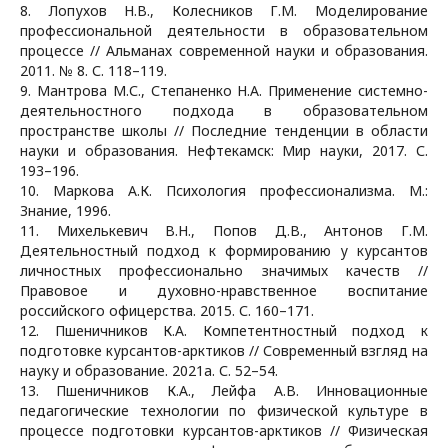
8. Лопухов Н.В., Колесников Г.М. Моделирование
профессиональной деятельности в образовательном
процессе // Альманах современной науки и образования.
2011. № 8. С. 118–119.
9. Мантрова М.С., Степаненко Н.А. Применение системно-
деятельностного подхода в образовательном
пространстве школы // Последние тенденции в области
науки и образования. Нефтекамск: Мир науки, 2017. С.
193–196.
10. Маркова А.К. Психология профессионализма. М.:
Знание, 1996.
11. Михелькевич В.Н., Попов Д.В., Антонов Г.М.
Деятельностный подход к формированию у курсантов
личностных профессионально значимых качеств //
Правовое и духовно-нравственное воспитание
российского офицерства. 2015. С. 160–171.
12. Пшеничников К.А. Компетентностный подход к
подготовке курсантов-арктиков // Современный взгляд на
науку и образование. 2021а. С. 52–54.
13. Пшеничников К.А., Лейфа А.В. Инновационные
педагогические технологии по физической культуре в
процессе подготовки курсантов-арктиков // Физическая