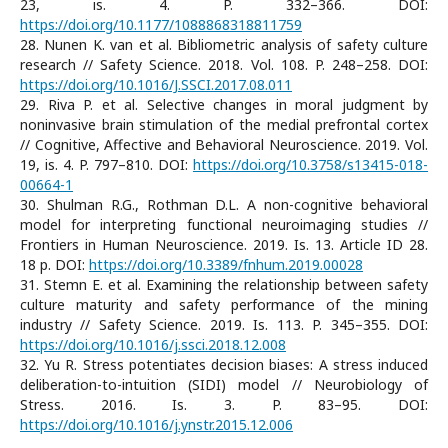
23, is. 4. P. 332–366. DOI:
https://doi.org/10.1177/1088868318811759
28. Nunen K. van et al. Bibliometric analysis of safety culture
research // Safety Science. 2018. Vol. 108. P. 248–258. DOI:
https://doi.org/10.1016/J.SSCI.2017.08.011
29. Riva P. et al. Selective changes in moral judgment by
noninvasive brain stimulation of the medial prefrontal cortex
// Cognitive, Affective and Behavioral Neuroscience. 2019. Vol.
19, is. 4. P. 797–810. DOI:
https://doi.org/10.3758/s13415-018-
00664-1
30. Shulman R.G., Rothman D.L. A non-cognitive behavioral
model for interpreting functional neuroimaging studies //
Frontiers in Human Neuroscience. 2019. Is. 13. Article ID 28.
18 p. DOI:
https://doi.org/10.3389/fnhum.2019.00028
31. Stemn E. et al. Examining the relationship between safety
culture maturity and safety performance of the mining
industry // Safety Science. 2019. Is. 113. P. 345–355. DOI:
https://doi.org/10.1016/j.ssci.2018.12.008
32. Yu R. Stress potentiates decision biases: A stress induced
deliberation-to-intuition (SIDI) model // Neurobiology of
Stress. 2016. Is. 3. P. 83–95. DOI:
https://doi.org/10.1016/j.ynstr.2015.12.006