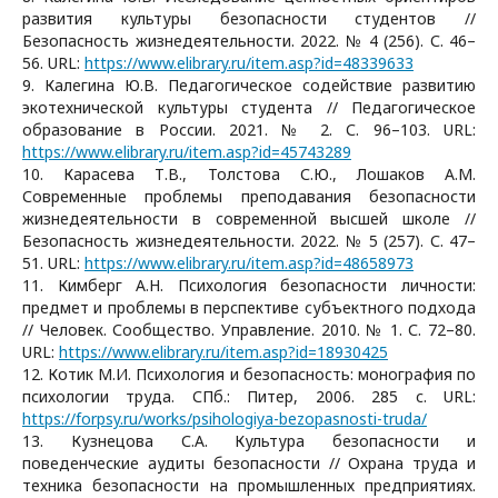
развития культуры безопасности студентов //
Безопасность жизнедеятельности. 2022. № 4 (256). С. 46–
56. URL:
https://www.elibrary.ru/item.asp?id=48339633
9. Калегина Ю.В. Педагогическое содействие развитию
экотехнической культуры студента // Педагогическое
образование в России. 2021. № 2. С. 96–103. URL:
https://www.elibrary.ru/item.asp?id=45743289
10. Карасева Т.В., Толстова С.Ю., Лошаков А.М.
Современные проблемы преподавания безопасности
жизнедеятельности в современной высшей школе //
Безопасность жизнедеятельности. 2022. № 5 (257). С. 47–
51. URL:
https://www.elibrary.ru/item.asp?id=48658973
11. Кимберг А.Н. Психология безопасности личности:
предмет и проблемы в перспективе субъектного подхода
// Человек. Сообщество. Управление. 2010. № 1. С. 72–80.
URL:
https://www.elibrary.ru/item.asp?id=18930425
12. Котик М.И. Психология и безопасность: монография по
психологии труда. СПб.: Питер, 2006. 285 с. URL:
https://forpsy.ru/works/psihologiya-bezopasnosti-truda/
13. Кузнецова С.А. Культура безопасности и
поведенческие аудиты безопасности // Охрана труда и
техника безопасности на промышленных предприятиях.