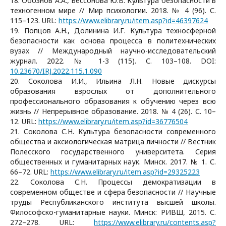
18. Обознов А.А., Бессонова Ю.В. Культура безопасности в
техногенном мире // Мир психологии. 2018. № 4 (96). С.
115–123. URL:
https://www.elibrary.ru/item.asp?id=46397624
19. Попцов А.Н., Долинина И.Г. Культура техносферной
безопасности как основа процесса в политехнических
вузах // Международный научно-исследовательский
журнал. 2022. № 1-3 (115). С. 103–108. DOI:
10.23670/IRJ.2022.115.1.090
20. Соколова И.И., Ильина Л.Н. Новые дискурсы
образования взрослых от дополнительного
профессионального образования к обучению через всю
жизнь // Непрерывное образование. 2018. № 4 (26). С. 10–
12. URL:
https://www.elibrary.ru/item.asp?id=36776504
21. Соколова С.Н. Культура безопасности современного
общества и аксиологическая матрица личности // Вестник
Полесского государственного университета. Серия
общественных и гуманитарных наук. Минск. 2017. № 1. С.
66–72. URL:
https://www.elibrary.ru/item.asp?id=29325223
22. Соколова С.Н. Процессы демократизации в
современном обществе и сфера безопасности // Научные
труды Республиканского института высшей школы.
Философско-гуманитарные науки. Минск: РИВШ, 2015. С.
272–278. URL:
https://www.elibrary.ru/contents.asp?