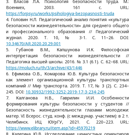
3. Власов Л.А. Психология безопасности труда. М.:
Военмех, 2003. 161 с. URL:
https://forpsy.ru/works/psihologiya-bezopasnosti-truda
4. Головин Н.Л. Педагогический анализ понятия «культура
безопасности жизнедеятельности» для среднего общего
и профессионального образования // Педагогический
журнал. 2020. Т. 10, № 3-1. С. 11–26. DOI:
10.34670/AR.2020.20.29.001
5. Губанов В.М., Капшунова И.К. Философская
интерпретация безопасности жизнедеятельности //
Педагогика высшей школы. 2016. № 3.1 (6.1). С. 62–68. URL:
https://moluch.ru/th/3/archive/43/1446
6. Ефимова О.В., Комарова Ю.В. Культура безопасности
как элемент организационной культуры транспортных
компаний // Мир транспорта. 2019. Т. 17, № 3 (2). С. 234–
245. DOI:
10.30932/1992-3252-2019-17-3-234-245
7. Калганова Н.В., Гаврилин И.И. Особенности
формирования культуры безопасности у студентов //
Безопасность жизнедеятельности глазами молодежи:
матер. VI Всерос. студ. конф. (с междунар. участием): в 2 т.
Челябинск. ИЦ ЮУрГУ, 2021. С. 220–223. URL:
https://www.elibrary.ru/item.asp?id=45970219
8. Калегина Ю.В. Исследование ценностных ориентиров