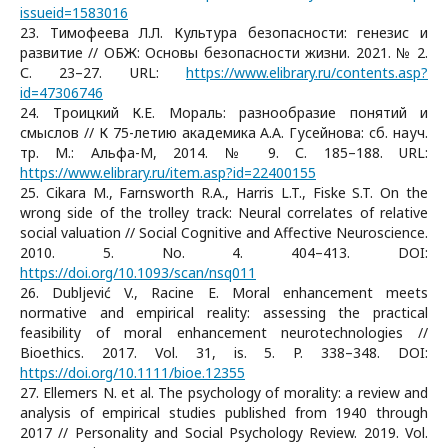
issueid=1583016
23. Тимофеева Л.Л. Культура безопасности: генезис и
развитие // ОБЖ: Основы безопасности жизни. 2021. № 2.
С. 23–27. URL:
https://www.elibrary.ru/contents.asp?
id=47306746
24. Троицкий К.Е. Мораль: разнообразие понятий и
смыслов // К 75-летию академика А.А. Гусейнова: сб. науч.
тр. М.: Альфа-М, 2014. № 9. С. 185–188. URL:
https://www.elibrary.ru/item.asp?id=22400155
25. Cikara M., Farnsworth R.A., Harris L.T., Fiske S.T. On the
wrong side of the trolley track: Neural correlates of relative
social valuation // Social Cognitive and Affective Neuroscience.
2010. 5. No. 4. 404–413. DOI:
https://doi.org/10.1093/scan/nsq011
26. Dubljević V., Racine E. Moral enhancement meets
normative and empirical reality: assessing the practical
feasibility of moral enhancement neurotechnologies //
Bioethics. 2017. Vol. 31, is. 5. P. 338–348. DOI:
https://doi.org/10.1111/bioe.12355
27. Ellemers N. et al. The psychology of morality: a review and
analysis of empirical studies published from 1940 through
2017 // Personality and Social Psychology Review. 2019. Vol.