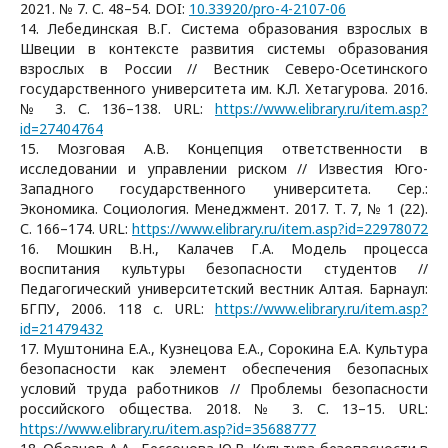
2021. № 7. С. 48–54. DOI:
10.33920/pro-4-2107-06
14. Лебединская В.Г. Система образования взрослых в
Швеции в контексте развития системы образования
взрослых в России // Вестник Северо-Осетинского
государственного университета им. К.Л. Хетагурова. 2016.
№ 3. С. 136–138. URL:
https://www.elibrary.ru/item.asp?
id=27404764
15. Мозговая А.В. Концепция ответственности в
исследовании и управлении риском // Известия Юго-
Западного государственного университета. Сер.:
Экономика. Социология. Менеджмент. 2017. Т. 7, № 1 (22).
С. 166–174. URL:
https://www.elibrary.ru/item.asp?id=22978072
16. Мошкин В.Н., Калачев Г.А. Модель процесса
воспитания культуры безопасности студентов //
Педагогический университетский вестник Алтая. Барнаул:
БГПУ, 2006. 118 с. URL:
https://www.elibrary.ru/item.asp?
id=21479432
17. Муштонина Е.А., Кузнецова Е.А., Сорокина Е.А. Культура
безопасности как элемент обеспечения безопасных
условий труда работников // Проблемы безопасности
российского общества. 2018. № 3. С. 13–15. URL:
https://www.elibrary.ru/item.asp?id=35688777