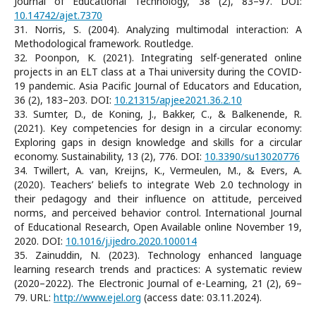
Journal of Educational Technology, 38 (2), 83–97. DOI:
10.14742/ajet.7370
31. Norris, S. (2004). Analyzing multimodal interaction: A
Methodological framework. Routledge.
32. Poonpon, K. (2021). Integrating self-generated online
projects in an ELT class at a Thai university during the COVID-
19 pandemic. Asia Pacific Journal of Educators and Education,
36 (2), 183–203. DOI:
10.21315/apjee2021.36.2.10
33. Sumter, D., de Koning, J., Bakker, C., & Balkenende, R.
(2021). Key competencies for design in a circular economy:
Exploring gaps in design knowledge and skills for a circular
economy. Sustainability, 13 (2), 776. DOI:
10.3390/su13020776
34. Twillert, A. van, Kreijns, K., Vermeulen, M., & Evers, А.
(2020). Teachers’ beliefs to integrate Web 2.0 technology in
their pedagogy and their influence on attitude, perceived
norms, and perceived behavior control. International Journal
of Educational Research, Open Available online November 19,
2020. DOI:
10.1016/j.ijedro.2020.100014
35. Zainuddin, N. (2023). Technology enhanced language
learning research trends and practices: A systematic review
(2020–2022). The Electronic Journal of e-Learning, 21 (2), 69–
79. URL:
http://www.ejel.org
(access date: 03.11.2024).