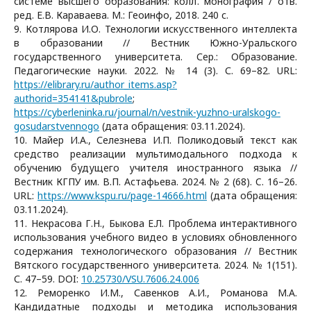
системе высшего образования: колл. монография / отв.
ред. Е.В. Караваева. М.: Геоинфо, 2018. 240 с.
9. Котлярова И.О. Технологии искусственного интеллекта
в образовании // Вестник Южно-Уральского
государственного университета. Сер.: Образование.
Педагогические науки. 2022. № 14 (3). С. 69–82. URL:
https://elibrary.ru/author_items.asp?
authorid=354141&pubrole
;
https://cyberleninka.ru/journal/n/vestnik-yuzhno-uralskogo-
gosudarstvennogo
(дата обращения: 03.11.2024).
10. Майер И.А., Селезнева И.П. Поликодовый текст как
средство реализации мультимодального подхода к
обучению будущего учителя иностранного языка //
Вестник КГПУ им. В.П. Астафьева. 2024. № 2 (68). C. 16–26.
URL:
https://www.kspu.ru/page-14666.html
(дата обращения:
03.11.2024).
11. Некрасова Г.Н., Быкова Е.Л. Проблема интерактивного
использования учебного видео в условиях обновленного
содержания технологического образования // Вестник
Вятского государственного университета. 2024. № 1(151).
С. 47–59. DOI:
10.25730/VSU.7606.24.006
12. Реморенко И.М., Савенков А.И., Романова М.А.
Кандидатные подходы и методика использования