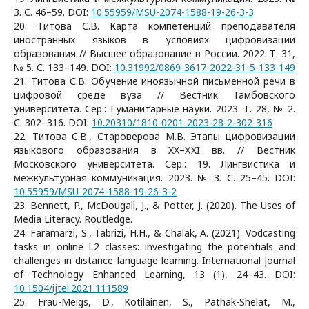
3. С. 46–59. DOI:
10.55959/MSU-2074-1588-19-26-3-3
20. Титова С.В. Карта компетенций преподавателя
иностранных языков в условиях цифровизации
образования // Высшее образование в России. 2022. Т. 31,
№ 5. С. 133–149. DOI:
10.31992/0869-3617-2022-31-5-133-149
21. Титова С.В. Обучение иноязычной письменной речи в
цифровой среде вуза // Вестник Тамбовского
университета. Сер.: Гуманитарные науки. 2023. Т. 28, № 2.
С. 302–316. DOI:
10.20310/1810-0201-2023-28-2-302-316
22. Титова С.В., Староверова М.В. Этапы цифровизации
языкового образования в XX–XXI вв. // Вестник
Московского университета. Сер.: 19. Лингвистика и
межкультурная коммуникация. 2023. № 3. С. 25–45. DOI:
10.55959/MSU-2074-1588-19-26-3-2
23. Bennett, P., McDougall, J., & Potter, J. (2020). The Uses of
Media Literacy. Routledge.
24. Faramarzi, S., Tabrizi, H.H., & Chalak, A. (2021). Vodcasting
tasks in online L2 classes: investigating the potentials and
challenges in distance language learning. International Journal
of Technology Enhanced Learning, 13 (1), 24–43. DOI:
10.1504/ijtel.2021.111589
25. Frau-Meigs, D., Kotilainen, S., Pathak-Shelat, M.,