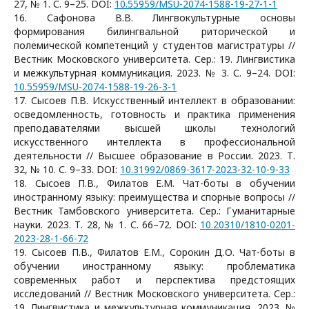
27, № 1. С. 9–25. DOI:
10.55959/MSU-2074-1588-19-27-1-1
16. Сафонова В.В. Лингвокультурные основы
формирования билингвальной риторической и
полемической компетенций у студентов магистратуры //
Вестник Московского университета. Сер.: 19. Лингвистика
и межкультурная коммуникация. 2023. № 3. С. 9–24. DOI:
10.55959/MSU-2074-1588-19-26-3-1
17. Сысоев П.В. Искусственный интеллект в образовании:
осведомленность, готовность и практика применения
преподавателями высшей школы технологий
искусственного интеллекта в профессиональной
деятельности // Высшее образование в России. 2023. Т.
32, № 10. С. 9–33. DOI:
10.31992/0869-3617-2023-32-10-9-33
18. Сысоев П.В., Филатов Е.М. Чат-боты в обучении
иностранному языку: преимущества и спорные вопросы //
Вестник Тамбовского университета. Сер.: Гуманитарные
науки. 2023. Т. 28, № 1. С. 66–72. DOI:
10.20310/1810-0201-
2023-28-1-66-72
19. Сысоев П.В., Филатов Е.М., Сорокин Д.О. Чат-боты в
обучении иностранному языку: проблематика
современных работ и перспектива предстоящих
исследований // Вестник Московского университета. Сер.:
19. Лингвистика и межкультурная коммуникация. 2023. №