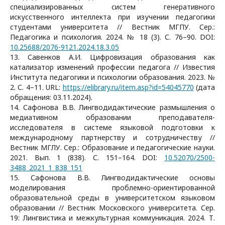
специализированных систем генеративного
искусственного интеллекта при изучении педагогики
студентами университета // Вестник МГПУ. Сер.:
Педагогика и психология. 2024. № 18 (3). С. 76–90. DOI:
10.25688/2076-9121.2024.18.3.05
13. Савенков А.И. Цифровизация образования как
катализатор изменений профессии педагога // Известия
Института педагогики и психологии образования. 2023. №
2. С. 4–11. URL:
https://elibrary.ru/item.asp?id=54045770
(дата
обращения: 03.11.2024).
14. Сафонова В.В. Лингводидактические размышления о
медиативном образовании преподавателя-
исследователя в системе языковой подготовки к
международному партнерству и сотрудничеству //
Вестник МГЛУ. Сер.: Образование и педагогические науки.
2021. Вып. 1 (838). С. 151–164. DOI:
10.52070/2500-
3488_2021_1_838_151
15. Сафонова В.В. Лингводидактические основы
моделирования проблемно-ориентированной
образовательной среды в университетском языковом
образовании // Вестник Московского университета. Сер.
19: Лингвистика и межкультурная коммуникация. 2024. Т.