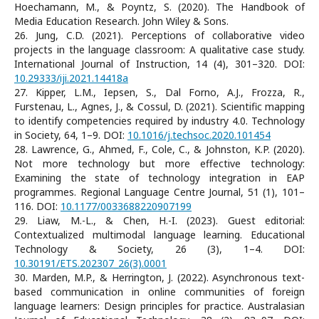
Hoechamann, M., & Poyntz, S. (2020). The Handbook of
Media Education Research. John Wiley & Sons.
26. Jung, C.D. (2021). Perceptions of collaborative video
projects in the language classroom: A qualitative case study.
International Journal of Instruction, 14 (4), 301–320. DOI:
10.29333/iji.2021.14418a
27. Kipper, L.M., Iepsen, S., Dal Forno, A.J., Frozza, R.,
Furstenau, L., Agnes, J., & Cossul, D. (2021). Scientific mapping
to identify competencies required by industry 4.0. Technology
in Society, 64, 1–9. DOI:
10.1016/j.techsoc.2020.101454
28. Lawrence, G., Ahmed, F., Cole, C., & Johnston, K.P. (2020).
Not more technology but more effective technology:
Examining the state of technology integration in EAP
programmes. Regional Language Centre Journal, 51 (1), 101–
116. DOI:
10.1177/0033688220907199
29. Liaw, M.-L., & Chen, H.-I. (2023). Guest editorial:
Contextualized multimodal language learning. Educational
Technology & Society, 26 (3), 1–4. DOI:
10.30191/ETS.202307_26(3).0001
30. Marden, M.P., & Herrington, J. (2022). Asynchronous text-
based communication in online communities of foreign
language learners: Design principles for practice. Australasian