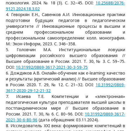
психология. 2024. № 18 (3). С. 32–45. DOI:
10.25688/2076-
9121.2024.18.3.02
4. Геворкян Е.Н., Савенков А.И. Инновационные практики
подготовки будущих педагогов в педагогическом
университете // Инновационные процессы в высшем и
среднем профессиональном образовании и
профессиональном самоопределении: колл. монография.
М.: Экон-Информ, 2023. С. 346–358.
5. Головчин М.А. Институциональные ловушки
цифровизации российского высшего образования //
Высшее образование в России. 2021. Т. 30, № 3. С. 59–75.
DOI:
10.31992/0869-3617-2021-30-3-59-75
6. Дождиков А.В. Онлайн-обучение как e-learning: качество
и результаты (критический анализ) // Высшее образование
в России. 2020. Т. 29, № 12. С. 21–32. DOI:
10.31992/0869-
3617-2020-29-12-21-32
7. Исаева Т.Е. Компетенции и «электронная»
педагогическая культура преподавателя высшей школы в
постпандемическом мире // Высшее образование в
России. 2021. Т. 30, № 6. С. 80–96. DOI:
10.31992/0869-3617-
2021-30-6-80-96
(дата обращения: 03.11.2024).
8. Исследователь XXI века: формирование компетенций в