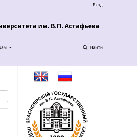
Вход
верситета им. В.П. Астафьева
рам
Найти