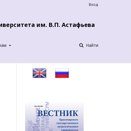
Вход
верситета им. В.П. Астафьева
рам
Найти