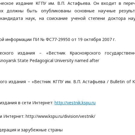
еское издание КГПУ им. В.П. Астафьева. Он входит в пере
рых должны быть опубликованы основные научные резуль
 кандидата наук, на соискание ученой степени доктора на
ой информации ПИ № ФС77-29950 от 19 октября 2007 г.
еского издания – «Вестник Красноярского государствен
noyarsk State Pedagogical University named after
о издания – «Вестник КГПУ им. В.П. Астафьева / Bulletin of 
издания в сети Интернет:
http://vestnik.kspu.ru
нтернет: http://www.kspu.ru/division/vestnik/
дерация и зарубежные страны