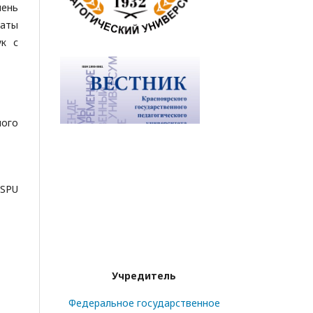
чень
таты
ук с
ного
KSPU
Учредитель
Федеральное государственное