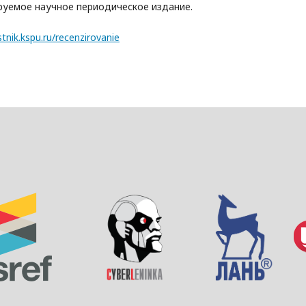
руемое научное периодическое издание.
stnik.kspu.ru/recenzirovanie