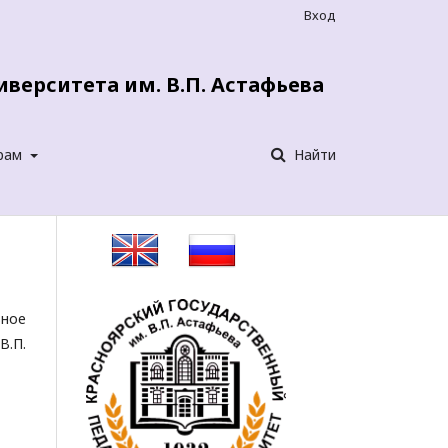
Вход
верситета им. В.П. Астафьева
рам
Найти
ное
В.П.