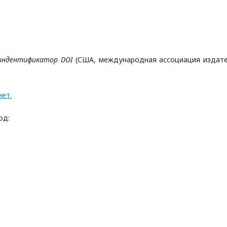
индентификатор DOI
(США, международная ассоциация издат
нет.
од: