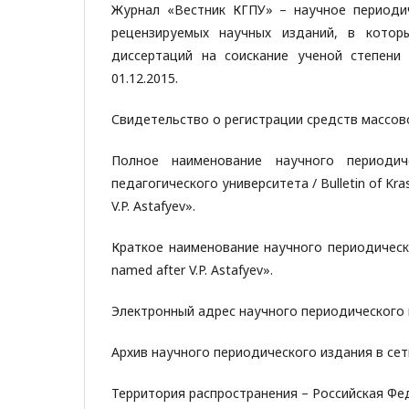
Журнал «Вестник КГПУ» – научное периодич
рецензируемых научных изданий, в кото
диссертаций на соискание ученой степени
01.12.2015.
Свидетельство о регистрации средств массов
Полное наименование научного периодич
педагогического университета / Bulletin of Kras
V.P. Astafyev».
Краткое наименование научного периодическог
named after V.P. Astafyev».
Электронный адрес научного периодического 
Архив научного периодического издания в сети И
Территория распространения – Российская Фе