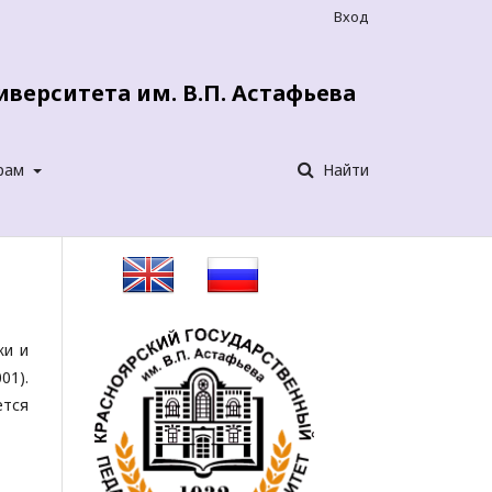
Вход
верситета им. В.П. Астафьева
рам
Найти
ки и
01).
ется