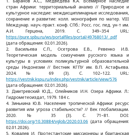
1. Баранов А.С., Медведева К.А. Всемирное наследие
стран Африки: территориальный анализ // Природное и
культурное наследие: междисциплинарные исследования,
сохранение и развитие: колл. монография по матер. VIII
Междунар. науч.-практ. конф. СПб.: Росс. гос. пед. ун-т им.
А.И. Герцена, 2019. C. 349–354 URL:
https://pure.spbu.ru/ws/portalfiles/portal/49768013/_.pdf
(дата обращения: 02.01.2026).
2. Васильева С.П., Осетрова Е.В., Ревенко И.В.
Теоретическая модель соизучения русского языка и
культуры в условиях поликультурной образовательной
среды Индонезии // Вестник КГПУ им. В.П. Астафьева.
2024. № 69 (3). С. 102–122. URL:
https://vestnik.kspu.ru/index.php/vestnik/article/view/576
(дата обращения: 02.01.2026).
3. Дмитревский Ю.Д., Олейников И.Н. Озера Африки. Л.:
Гидрометеоиздат, 1979. 184 с.
4. Зинькина Ю.В. Население тропической Африки: ресурс
развития или угроза стабильности? // Век глобализации.
2020. № 35 (3). C. 71–81. DOI:
https://doi.org/10.30884/vglob/2020.03.06
(дата обращения:
02.01.2026).
5. Ковалев И. Протестантские миссионеры и британская