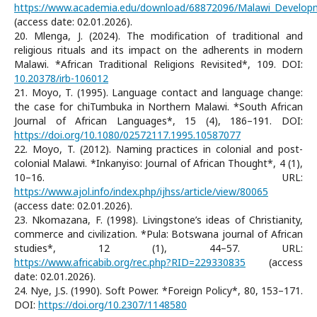
https://www.academia.edu/download/68872096/Malawi_Develop
(access date: 02.01.2026).
20. Mlenga, J. (2024). The modification of traditional and
religious rituals and its impact on the adherents in modern
Malawi. *African Traditional Religions Revisited*, 109. DOI:
10.20378/irb-106012
21. Moyo, T. (1995). Language contact and language change:
the case for chiTumbuka in Northern Malawi. *South African
Journal of African Languages*, 15 (4), 186–191. DOI:
https://doi.org/10.1080/02572117.1995.10587077
22. Moyo, T. (2012). Naming practices in colonial and post-
colonial Malawi. *Inkanyiso: Journal of African Thought*, 4 (1),
10–16. URL:
https://www.ajol.info/index.php/ijhss/article/view/80065
(access date: 02.01.2026).
23. Nkomazana, F. (1998). Livingstone’s ideas of Christianity,
commerce and civilization. *Pula: Botswana journal of African
studies*, 12 (1), 44–57. URL:
https://www.africabib.org/rec.php?RID=229330835
(access
date: 02.01.2026).
24. Nye, J.S. (1990). Soft Power. *Foreign Policy*, 80, 153–171.
DOI:
https://doi.org/10.2307/1148580