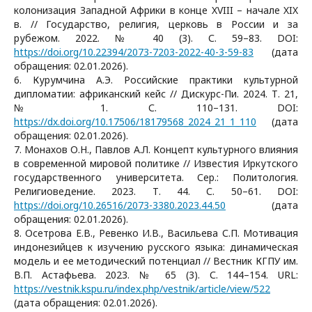
колонизация Западной Африки в конце XVIII – начале XIX
в. // Государство, религия, церковь в России и за
рубежом. 2022. № 40 (3). С. 59–83. DOI:
https://doi.org/10.22394/2073-7203-2022-40-3-59-83
(дата
обращения: 02.01.2026).
6. Курумчина А.Э. Российские практики культурной
дипломатии: африканский кейс // Дискурс-Пи. 2024. Т. 21,
№ 1. С. 110–131. DOI:
https://dx.doi.org/10.17506/18179568_2024_21_1_110
(дата
обращения: 02.01.2026).
7. Монахов О.Н., Павлов А.Л. Концепт культурного влияния
в современной мировой политике // Известия Иркутского
государственного университета. Сер.: Политология.
Религиоведение. 2023. Т. 44. С. 50–61. DOI:
https://doi.org/10.26516/2073-3380.2023.44.50
(дата
обращения: 02.01.2026).
8. Осетрова Е.В., Ревенко И.В., Васильева С.П. Мотивация
индонезийцев к изучению русского языка: динамическая
модель и ее методический потенциал // Вестник КГПУ им.
В.П. Астафьева. 2023. № 65 (3). С. 144–154. URL:
https://vestnik.kspu.ru/index.php/vestnik/article/view/522
(дата обращения: 02.01.2026).