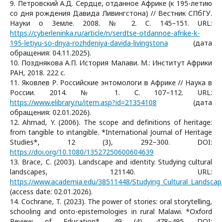
9. Петровский А.Д. Сердце, отданное Африке (к 195-летию
со дня рождения Давида Ливингстона) // Вестник СПбГУ.
Науки о Земле. 2008. № 2. C. 145–151. URL:
https://cyberleninka.ru/article/n/serdtse-otdannoe-afrike-k-
195-letiyu-so-dnya-rozhdeniya-davida-livingstona
(дата
обращения: 04.11.2025).
10. Позднякова А.П. История Малави. М.: Институт Африки
РАН, 2018. 222 с.
11. Яковлев Р. Российские энтомологи в Африке // Наука в
России. 2014. № 1. С. 107–112. URL:
https://www.elibrary.ru/item.asp?id=21354108
(дата
обращения: 02.01.2026).
12. Ahmad, Y. (2006). The scope and definitions of heritage:
from tangible to intangible. *International Journal of Heritage
Studies*, 12 (3), 292–300. DOI:
https://doi.org/10.1080/13527250600604639
13. Brace, C. (2003). Landscape and identity. Studying cultural
landscapes, 121140. URL:
https://www.academia.edu/38511448/Studying_Cultural_Landscap
(access date: 02.01.2026).
14. Cochrane, T. (2023). The power of stories: oral storytelling,
schooling and onto-epistemologies in rural Malawi. *Oxford
Review of Education*, 49 (4), 478–495. DOI: