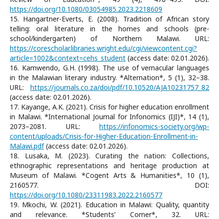
https://doi.org/10.1080/03054985.2023.2218609
15. Hangartner-Everts, E. (2008). Tradition of African story
telling: oral literature in the homes and schools (pre-
school/kindergarten) of Northern Malawi. URL:
https://corescholar.libraries.wright.edu/cgi/viewcontent.cgi?
article=1002&context=cehs_student
(access date: 02.01.2026).
16. Kamwendo, G.H. (1998). The use of vernacular languages
in the Malawian literary industry. *Alternation*, 5 (1), 32–38.
URL:
https://journals.co.za/doi/pdf/10.10520/AJA10231757_82
(access date: 02.01.2026).
17. Kayange, A.K. (2021). Crisis for higher education enrollment
in Malawi. *International Journal for Infonomics (IJI)*, 14 (1),
2073–2081. URL:
https://infonomics-society.org/wp-
content/uploads/Crisis-for-Higher-Education-Enrollment-in-
Malawi.pdf
(access date: 02.01.2026).
18. Lusaka, M. (2023). Curating the nation: Collections,
ethnographic representations and heritage production at
Museum of Malawi. *Cogent Arts & Humanities*, 10 (1),
2160577. DOI:
https://doi.org/10.1080/23311983.2022.2160577
19. Mkochi, W. (2021). Education in Malawi: Quality, quantity
and relevance. *Students’ Corner*, 32. URL: