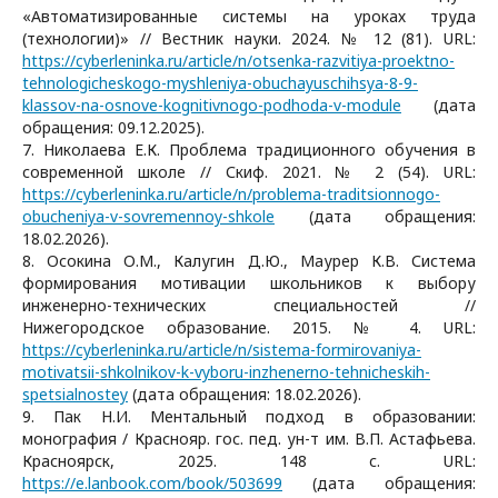
«Автоматизированные системы на уроках труда
(технологии)» // Вестник науки. 2024. № 12 (81). URL:
https://cyberleninka.ru/article/n/otsenka-razvitiya-proektno-
tehnologicheskogo-myshleniya-obuchayuschihsya-8-9-
klassov-na-osnove-kognitivnogo-podhoda-v-module
(дата
обращения: 09.12.2025).
7. Николаева Е.К. Проблема традиционного обучения в
современной школе // Скиф. 2021. № 2 (54). URL:
https://cyberleninka.ru/article/n/problema-traditsionnogo-
obucheniya-v-sovremennoy-shkole
(дата обращения:
18.02.2026).
8. Осокина О.М., Калугин Д.Ю., Маурер К.В. Система
формирования мотивации школьников к выбору
инженерно-технических специальностей //
Нижегородское образование. 2015. № 4. URL:
https://cyberleninka.ru/article/n/sistema-formirovaniya-
motivatsii-shkolnikov-k-vyboru-inzhenerno-tehnicheskih-
spetsialnostey
(дата обращения: 18.02.2026).
9. Пак Н.И. Ментальный подход в образовании:
монография / Краснояр. гос. пед. ун-т им. В.П. Астафьева.
Красноярск, 2025. 148 с. URL:
https://e.lanbook.com/book/503699
(дата обращения: