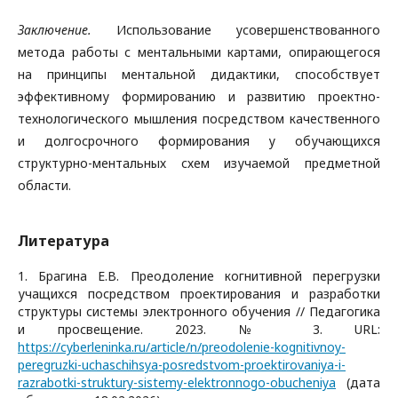
Заключение.
Использование усовершенствованного
метода работы с ментальными картами, опирающегося
на принципы ментальной дидактики, способствует
эффективному формированию и развитию проектно-
технологического мышления посредством качественного
и долгосрочного формирования у обучающихся
структурно-ментальных схем изучаемой предметной
области.
Литература
1. Брагина Е.В. Преодоление когнитивной перегрузки
учащихся посредством проектирования и разработки
структуры системы электронного обучения // Педагогика
и просвещение. 2023. № 3. URL:
https://cyberleninka.ru/article/n/preodolenie-kognitivnoy-
peregruzki-uchaschihsya-posredstvom-proektirovaniya-i-
razrabotki-struktury-sistemy-elektronnogo-obucheniya
(дата