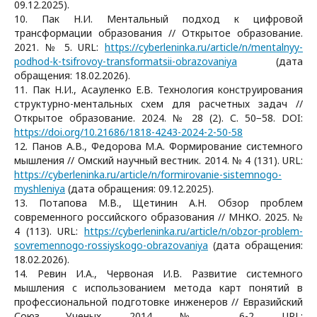
09.12.2025).
10. Пак Н.И. Ментальный подход к цифровой
трансформации образования // Открытое образование.
2021. № 5. URL:
https://cyberleninka.ru/article/n/mentalnyy-
podhod-k-tsifrovoy-transformatsii-obrazovaniya
(дата
обращения: 18.02.2026).
11. Пак Н.И., Асауленко Е.В. Технология конструирования
структурно-ментальных схем для расчетных задач //
Открытое образование. 2024. № 28 (2). С. 50−58. DOI:
https://doi.org/10.21686/1818-4243-2024-2-50-58
12. Панов А.В., Федорова М.А. Формирование системного
мышления // Омский научный вестник. 2014. № 4 (131). URL:
https://cyberleninka.ru/article/n/formirovanie-sistemnogo-
myshleniya
(дата обращения: 09.12.2025).
13. Потапова М.В., Щетинин А.Н. Обзор проблем
современного российского образования // МНКО. 2025. №
4 (113). URL:
https://cyberleninka.ru/article/n/obzor-problem-
sovremennogo-rossiyskogo-obrazovaniya
(дата обращения:
18.02.2026).
14. Ревин И.А., Червоная И.В. Развитие системного
мышления с использованием метода карт понятий в
профессиональной подготовке инженеров // Евразийский
Союз Ученых. 2014. № 6-2. URL: