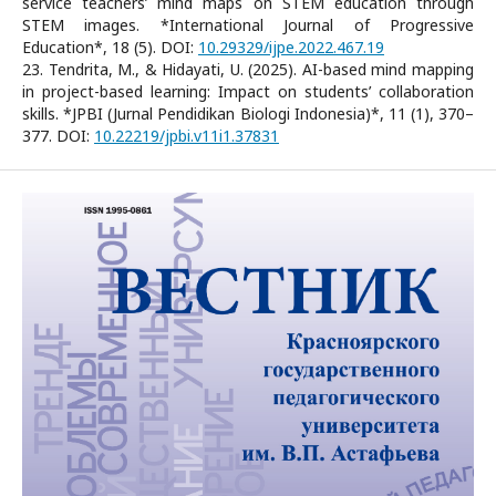
service teachers’ mind maps on STEM education through
STEM images. *International Journal of Progressive
Education*, 18 (5). DOI:
10.29329/ijpe.2022.467.19
23. Tendrita, M., & Hidayati, U. (2025). AI-based mind mapping
in project-based learning: Impact on students’ collaboration
skills. *JPBI (Jurnal Pendidikan Biologi Indonesia)*, 11 (1), 370–
377. DOI:
10.22219/jpbi.v11i1.37831