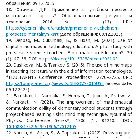
обращения: 09.12.2025).
18. Хакимов Д.Р. Применение в учебном процессе
ментальных карт // Образовательные ресурсы и
технологии. 2016. № 1 (13). URL:
https://cyberleninka.ru/article/n/primenenie-v-uchebnom-
protsesse-mentalnyh-kart
(дата обращения: 09.12.2025).
19. Debbag, M., Cukurbasi, B., & Fidan, M. (2021). Use of
digital mind maps in technology education: A pilot study with
pre-service science teachers. *Informatics in Education*, 20
(1), 47–68. DOI:
https://doi.org/10.15388/infedu.2021.03
20. Dushkova, M., & Tsankov, S. (2015). The use of mind maps
in teaching literature with the aid of information technologies.
*EDULEARN15 Conference Proceedings*, 2720−2725. URL:
https://library.iated.org/view/DUSHKOVA2015USE
(access date:
09.12.2025).
21. Farokhah, L., Nurmulia, F., Herman, T., Jupri, A., Pratiwi, V.,
& Nurkaeti, N. (2021). The improvement of mathematical
communication ability of elementary school students through
project-based learning using mind map technique. *Journal of
Physics: Conference Series*, 1806 (1), 012105. DOI:
10.1088/1742-6596/1806/1/012105
22. Koculu, A., Girgin, S., & Topsakal, U. (2022). Revealing pre-