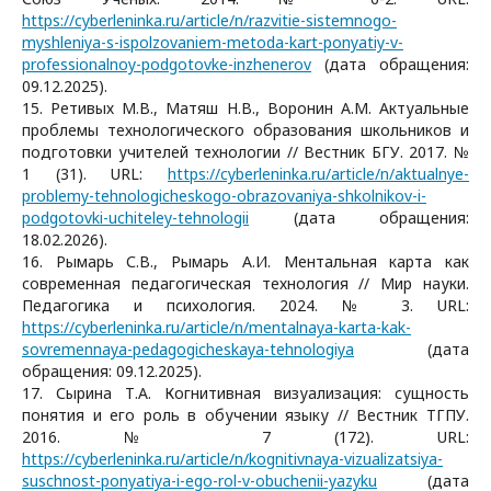
https://cyberleninka.ru/article/n/razvitie-sistemnogo-
myshleniya-s-ispolzovaniem-metoda-kart-ponyatiy-v-
professionalnoy-podgotovke-inzhenerov
(дата обращения:
09.12.2025).
15. Ретивых М.В., Матяш Н.В., Воронин А.М. Актуальные
проблемы технологического образования школьников и
подготовки учителей технологии // Вестник БГУ. 2017. №
1 (31). URL:
https://cyberleninka.ru/article/n/aktualnye-
problemy-tehnologicheskogo-obrazovaniya-shkolnikov-i-
podgotovki-uchiteley-tehnologii
(дата обращения:
18.02.2026).
16. Рымарь С.В., Рымарь А.И. Ментальная карта как
современная педагогическая технология // Мир науки.
Педагогика и психология. 2024. № 3. URL:
https://cyberleninka.ru/article/n/mentalnaya-karta-kak-
sovremennaya-pedagogicheskaya-tehnologiya
(дата
обращения: 09.12.2025).
17. Сырина Т.А. Когнитивная визуализация: сущность
понятия и его роль в обучении языку // Вестник ТГПУ.
2016. № 7 (172). URL:
https://cyberleninka.ru/article/n/kognitivnaya-vizualizatsiya-
suschnost-ponyatiya-i-ego-rol-v-obuchenii-yazyku
(дата