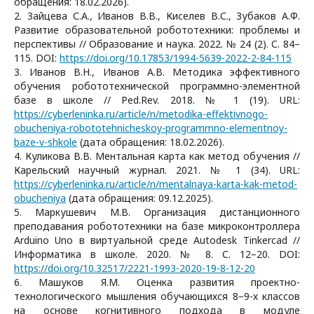
обращения: 18.02.2026).
2. Зайцева С.А., Иванов В.В., Киселев В.С., Зубаков А.Ф.
Развитие образовательной робототехники: проблемы и
перспективы // Образование и наука. 2022. № 24 (2). С. 84–
115. DOI:
https://doi.org/10.17853/1994-5639-2022-2-84-115
3. Иванов В.Н., Иванов А.В. Методика эффективного
обучения робототехнической программно-элементной
базе в школе // Ped.Rev. 2018. № 1 (19). URL:
https://cyberleninka.ru/article/n/metodika-effektivnogo-
obucheniya-robototehnicheskoy-programmno-elementnoy-
baze-v-shkole
(дата обращения: 18.02.2026).
4. Куликова В.В. Ментальная карта как метод обучения //
Карельский научный журнал. 2021. № 1 (34). URL:
https://cyberleninka.ru/article/n/mentalnaya-karta-kak-metod-
obucheniya
(дата обращения: 09.12.2025).
5. Маркушевич М.В. Организация дистанционного
преподавания робототехники на базе микроконтроллера
Arduino Uno в виртуальной среде Autodesk Tinkercad //
Информатика в школе. 2020. № 8. С. 12–20. DOI:
https://doi.org/10.32517/2221-1993-2020-19-8-12-20
6. Машуков Я.М. Оценка развития проектно-
технологического мышления обучающихся 8−9-х классов
на основе когнитивного подхода в модуле