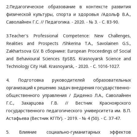
2.Педагогическое образование в контексте развития
физической культуры, спорта и здоровья /Адольф В.А.,
Саволайнен Г.С. // Педагогика. - 2020. - № 3. - С. 83-90.
3.Teacher's Professional Competence: New Challenges,
Realities аnd Prospects /Shkerina T.A., Savolainen G.S.,
Zakhartsova G.V. В сборнике: European Proceedings of Social
and Behavioural Sciences EpSBS. Krasnoyarsk Science and
Technology City Hall. Krasnoyarsk, - 2020. - С. 1016-1027.
4. Подготовка руководителей образовательных
организаций к решению задач внедрения государственно-
общественного управления / Диденко Л.А., Саволайнен
Г.С., Захарцова Г.В. // Вестник Красноярского
государственного педагогического университета им. В.П.
Астафьева (Вестник КГПУ). - 2019. - № 4 (50). - С. 37-47.
5. Влияние социально-гуманитарных эффектов