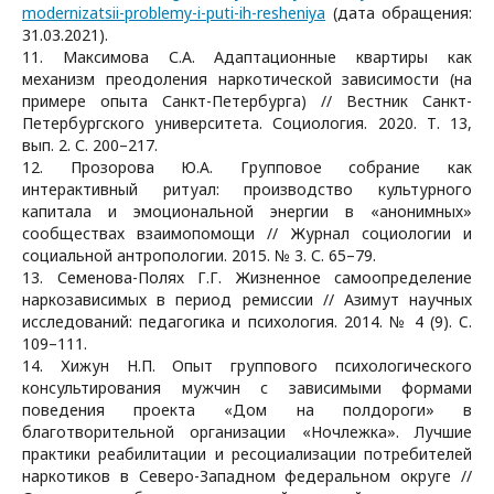
modernizatsii-problemy-i-puti-ih-resheniya
(дата обращения:
31.03.2021).
11. Максимова С.А. Адаптационные квартиры как
механизм преодоления наркотической зависимости (на
примере опыта Санкт-Петербурга) // Вестник Санкт-
Петербургского университета. Социология. 2020. Т. 13,
вып. 2. С. 200–217.
12. Прозорова Ю.А. Групповое собрание как
интерактивный ритуал: производство культурного
капитала и эмоциональной энергии в «анонимных»
сообществах взаимопомощи // Журнал социологии и
социальной антропологии. 2015. № 3. С. 65–79.
13. Семенова-Полях Г.Г. Жизненное самоопределение
наркозависимых в период ремиссии // Азимут научных
исследований: педагогика и психология. 2014. № 4 (9). C.
109–111.
14. Хижун Н.П. Опыт группового психологического
консультирования мужчин с зависимыми формами
поведения проекта «Дом на полдороги» в
благотворительной организации «Ночлежка». Лучшие
практики реабилитации и ресоциализации потребителей
наркотиков в Северо-Западном федеральном округе //