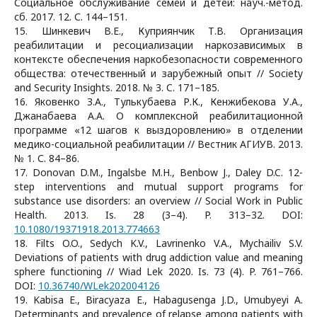
Социальное обслуживание семей и детей: науч.-метод.
сб. 2017. 12. С. 144–151.
15. Шинкевич В.Е., Куприянчик Т.В. Организация
реабилитации и ресоциализации наркозависимых в
контексте обеспечения наркобезопасности современного
общества: отечественный и зарубежный опыт // Society
and Security Insights. 2018. № 3. C. 171–185.
16. Яковенко З.А., Тулькубаева Р.К., Кенжибекова У.А.,
Джанабаева А.А. О комплексной реабилитационной
программе «12 шагов к выздоровлению» в отделении
медико-социальной реабилитации // Вестник АГИУВ. 2013.
№ 1. С. 84–86.
17. Donovan D.M., Ingalsbe M.H., Benbow J., Daley D.C. 12-
step interventions and mutual support programs for
substance use disorders: an overview // Social Work in Public
Health. 2013. Is. 28 (3–4). P. 313–32. DOI:
10.1080/19371918.2013.774663
18. Filts O.O., Sedych K.V., Lavrinenko V.A., Mychailiv S.V.
Deviations of patients with drug addiction value and meaning
sphere functioning // Wiad Lek 2020. Is. 73 (4). P. 761–766.
DOI:
10.36740/WLek202004126
19. Kabisa E., Biracyaza E., Habagusenga J.D., Umubyeyi A.
Determinants and prevalence of relapse among patients with