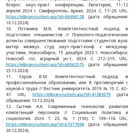
Всерос. науч.-практ. конференции, Евпатория, 11–12
апреля 2024 г. Симферополь: Ариал, 2024. С. 17–20. URL:
https://elibrary.ru/item.asp?id=68498128
(дата обращения:
10.12.2024).
10. Потанина М.В. Компетентностный подход в
подготовке специалистов // Психолого-педагогические
аспекты совершенствования подготовки студентов вуза:
матер. межвуз. студ. науч.-практ.конф. с междунар.
участием, Новосибирск, 15 декабря 2023 г. Новосибирск:
Новосиб. гос. аграрный ун-т, 2024. С. 212–215. URL:
https://elibrary.ru/item.asp?id=68562575
(дата обращения:
25.12.2024).
11. Серов В.М. Компетентностный подход в
профессиональном образовании, или В противоречии с
наукой о труде // Вестник университета. 2019. № 10. С. 42–
47. URL:
https://elibrary.ru/item.asp?id=41383079
(дата
обращения: 15.12.2024).
12. Сытник А.А. Современные технологии развития
компетенций персонала // Социальная политика и
социология. 2024. Т. 23, № 1 (150). С. 109–116. URL:
https://elibrary.ru/item.asp?id=67317698
(дата обращения:
20.12.2024).