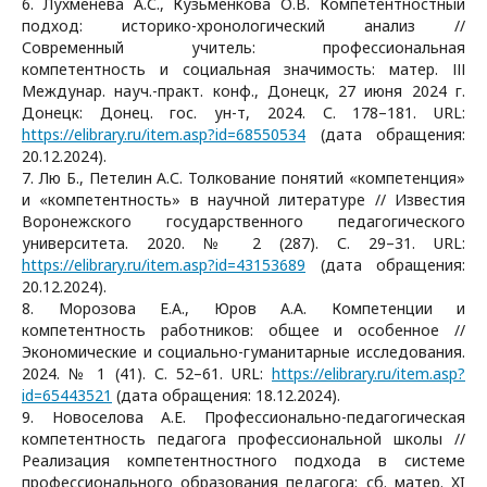
6. Лухменева А.С., Кузьменкова О.В. Компетентностный
подход: историко-хронологический анализ //
Современный учитель: профессиональная
компетентность и социальная значимость: матер. ІІІ
Междунар. науч.-практ. конф., Донецк, 27 июня 2024 г.
Донецк: Донец. гос. ун-т, 2024. С. 178–181. URL:
https://elibrary.ru/item.asp?id=68550534
(дата обращения:
20.12.2024).
7. Лю Б., Петелин А.С. Толкование понятий «компетенция»
и «компетентность» в научной литературе // Известия
Воронежского государственного педагогического
университета. 2020. № 2 (287). С. 29–31. URL:
https://elibrary.ru/item.asp?id=43153689
(дата обращения:
20.12.2024).
8. Морозова Е.А., Юров А.А. Компетенции и
компетентность работников: общее и особенное //
Экономические и социально-гуманитарные исследования.
2024. № 1 (41). С. 52–61. URL:
https://elibrary.ru/item.asp?
id=65443521
(дата обращения: 18.12.2024).
9. Новоселова А.Е. Профессионально-педагогическая
компетентность педагога профессиональной школы //
Реализация компетентностного подхода в системе
профессионального образования педагога: сб. матер. XI