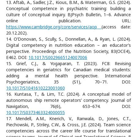
13. Aftab, A., Sadler, J.Z., Kious, B.M., & Waterman, G.S. (2024).
Conceptual competence in psychiatric training: building a
culture of conceptual inquiry. BJPsych Bulletin, 1–6. Advance
online publication. URL:
https://www.cambridge.org/core/services/aop
(access date:
20.12.202).
14. O’Donovan, S., Scully, S., Donnellan, A., & Ryan, L. (2024).
Digital competency in nutrition education – an educator’s
perspective. Proceedings of the Nutrition Society, 83(OCE4),
E462. DOI:
10.1017/S0029665124007006
15. Grief, C.J., & Yogaparan, T. (2023). FC8: Revising
competencies in geriatrics for Canadian medical students:
adding a mental health perspective. International
Psychogeriatrics, 35 (S1), 70–71. DOI:
10.1017/S1041610223001060
16. Kuntasa, T., & Lirn, T.C. (2024). A conceptual model of
autonomous ship remote operators’ competency. Journal of
Navigation, 76(6), 653–674. DOI:
10.1017/S0373463324000055
17. Mendell, A.M., Knerich, V., Ranwala, D., Jones, C.T.,
Piechowski, P., Striley, C.W., & Cross, J.E. (2024). Team science
competencies across the career life course for translational
science teams. Journal of Clinical and Translational Science, 8