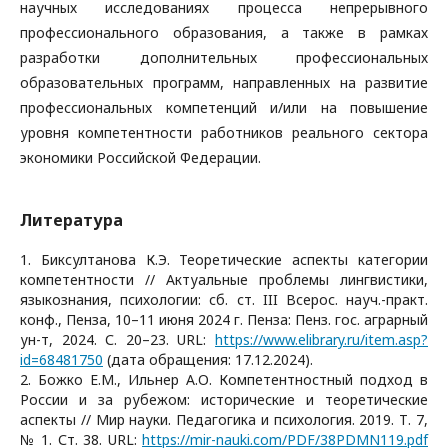
научных исследованиях процесса непрерывного
профессионального образования, а также в рамках
разработки дополнительных профессиональных
образовательных программ, направленных на развитие
профессиональных компетенций и/или на повышение
уровня компетентности работников реального сектора
экономики Российской Федерации.
Литература
1. Биксултанова К.Э. Теоретические аспекты категории
компетентности // Актуальные проблемы лингвистики,
языкознания, психологии: сб. ст. III Всерос. науч.-практ.
конф., Пенза, 10–11 июня 2024 г. Пенза: Пенз. гос. аграрный
ун-т, 2024. С. 20–23. URL:
https://www.elibrary.ru/item.asp?
id=68481750
(дата обращения: 17.12.2024).
2. Божко Е.М., Ильнер А.О. Компетентностный подход в
России и за рубежом: исторические и теоретические
аспекты // Мир науки. Педагогика и психология. 2019. Т. 7,
№ 1. Ст. 38. URL:
https://mir-nauki.com/PDF/38PDMN119.pdf