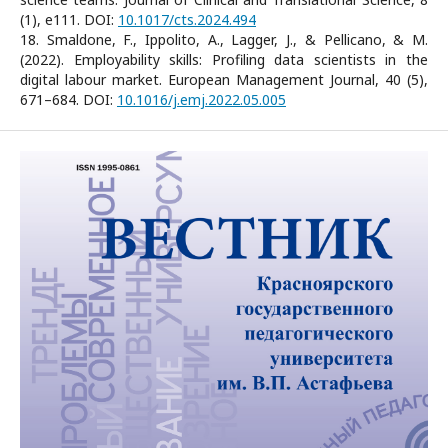
(1), e111. DOI:
10.1017/cts.2024.494
18. Smaldone, F., Ippolito, A., Lagger, J., & Pellicano, & M.
(2022). Employability skills: Profiling data scientists in the
digital labour market. European Management Journal, 40 (5),
671–684. DOI:
10.1016/j.emj.2022.05.005