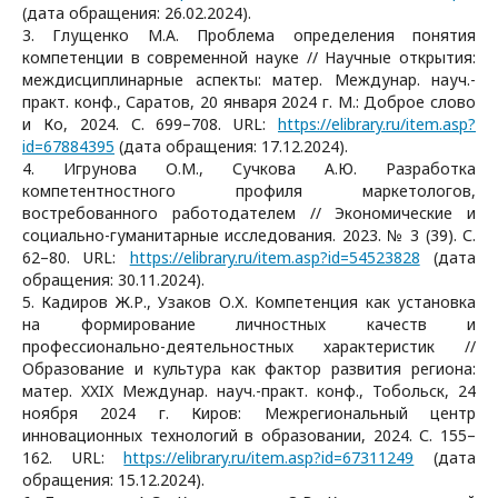
(дата обращения: 26.02.2024).
3. Глущенко М.А. Проблема определения понятия
компетенции в современной науке // Научные открытия:
междисциплинарные аспекты: матер. Междунар. науч.-
практ. конф., Саратов, 20 января 2024 г. М.: Доброе слово
и Ко, 2024. С. 699–708. URL:
https://elibrary.ru/item.asp?
id=67884395
(дата обращения: 17.12.2024).
4. Игрунова О.М., Сучкова А.Ю. Разработка
компетентностного профиля маркетологов,
востребованного работодателем // Экономические и
социально-гуманитарные исследования. 2023. № 3 (39). С.
62–80. URL:
https://elibrary.ru/item.asp?id=54523828
(дата
обращения: 30.11.2024).
5. Кадиров Ж.Р., Узаков О.Х. Kомпетенция как установка
на формирование личностных качеств и
профессионально-деятельностных характеристик //
Образование и культура как фактор развития региона:
матер. XXIX Междунар. науч.-практ. конф., Тобольск, 24
ноября 2024 г. Киров: Межрегиональный центр
инновационных технологий в образовании, 2024. С. 155–
162. URL:
https://elibrary.ru/item.asp?id=67311249
(дата
обращения: 15.12.2024).