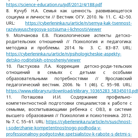
https://science-education.ru/pdf/2012/4/188.pdf
8. Кучуб Н.А. Семья как ценность развивающегося
социума и личности // Вестник ОГУ. 2010. № 11. С. 42–50.
URL:
https://cyberleninka.ru/article/n/semya-kak-tsennost-
razvivayuschegosya-sotsiuma-i-lichnosti/viewer
9. Молчанова Е.В. Психологические аспекты детско-
родительских отношений // Психология и педагогика:
методика и проблемы. 2014. № 3. С. 83–87. URL:
https://cyberleninka.ru/article/n/psihologicheskie-aspekty-
detsko-roditelskih-otnosheniy/viewer
10. Пастухова Л.А. Коррекция детско-роди-тельских
отношений в семьях с детьми с особыми
образовательными потребностями // Ярославский
педагогический вестник. 2006. № 1 (46). С. 95–98. URL:
https://www.elibrary.ru/download/elibrary_10365283_58345010.pd
11. Поташова И.И. Содержание профильно-
компетентностной подготовки специалистов к работе с
семьями, воспитывающими ребенка с ОВЗ, в системе
высшего образования // Психология и психотехника. 2012.
№ 7. С. 55–61. URL:
https://cyberleninka.ru/article/n/suschnost-
i-soderzhanie-kompetentnostnogo-podhoda-v-
professionalnoy-podgotovke-spetsialistov-k-rabote-s-detmi-s-