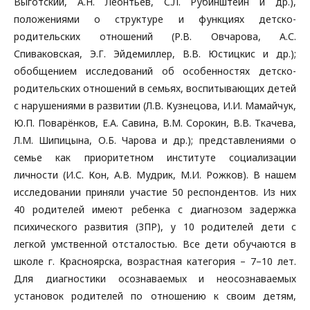
Выготский, А.Н. Леонтьев, С.Л. Рубинштейн и др.),
положениями о структуре и функциях детско-
родительских отношений (Р.В. Овчарова, А.С.
Спиваковская, Э.Г. Эйдемиллер, В.В. Юстицкис и др.);
обобщением исследований об особенностях детско-
родительских отношений в семьях, воспитывающих детей
с нарушениями в развитии (Л.В. Кузнецова, И.И. Мамайчук,
Ю.П. Поварёнков, Е.А. Савина, В.М. Сорокин, В.В. Ткачева,
Л.М. Шипицына, О.Б. Чарова и др.); представлениями о
семье как приоритетном институте социализации
личности (И.С. Кон, А.В. Мудрик, М.И. Рожков). В нашем
исследовании приняли участие 50 респондентов. Из них
40 родителей имеют ребенка с диагнозом задержка
психического развития (ЗПР), у 10 родителей дети с
легкой умственной отсталостью. Все дети обучаются в
школе г. Красноярска, возрастная категория – 7–10 лет.
Для диагностики осознаваемых и неосознаваемых
установок родителей по отношению к своим детям,