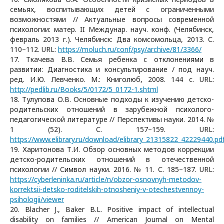
семьях, воспитывающих детей с ограниченными
возможностями // Актуальные вопросы современной
психологии: матер. II Междунар. науч. конф. (Челябинск,
февраль 2013 г.). Челябинск: Два комсомольца, 2013. С.
110–112. URL:
https://moluch.ru/conf/psy/archive/81/3366/
17. Ткачева В.В. Семья ребенка с отклонениями в
развитии: Диагностика и консультирование / под науч.
ред. И.Ю. Левченко. М.: Книголюб, 2008. 144 с. URL:
http://pedlib.ru/Books/5/0172/5_0172-1.shtml
18. Тулупова О.В. Основные подходы к изучению детско-
родительских отношений в зарубежной психолого-
педагогической литературе // Перспективы науки. 2014. №
1 (52). С. 157–159. URL:
https://www.elibrary.ru/download/elibrary_21315822_42229440.pd
19. Харитонова Т.И. Обзор основных методов коррекции
детско-родительских отношений в отечественной
психологии // Символ науки. 2016. № 11. С. 185–187. URL:
https://cyberleninka.ru/article/n/obzor-osnovnyh-metodov-
korrektsii-detsko-roditelskih-otnosheniy-v-otechestvennoy-
psihologii/viewer
20. Blacher J., Baker B.L. Positive impact of intellectual
disability on families // American Journal on Mental