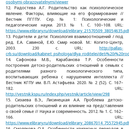
osobymi-obrazovatelnymi/viewer
12. Радостева А.Г. Родительство как психологическое
явление. Факторы, влияющие на его формирование //
Вестник ПГГПУ. Сер. № 1: Психологические и
педагогические науки. 2013. № 1. С. 100–108. URL:
https://www.elibrary.ru/download/elibrary_21570509_38054635.pd
13. Родители и дети: Психология взаимоотношений / под
ред. Е.А. Савиной, Е.Ю. Смир новой. М.: Когито-Центр,
2003. 230 с. URL:
http://pallas-
crb.su/download/kabinet_psihologa/dlya_roditelei/deti%20i%20rodi
14. Сафонова М.В., Карабанова Т.Р. Особенности
построения детско-родительских отношений в семьях с
родителями разного психологического типа,
воспитывающих ребенка с нарушением интеллекта //
Вестник КГПУ им. В.П. Астафьева. 2020. № 2 (52). С. 167–
182. URL:
http://vestnik.kspu.ru/index.php/vestnik/article/view/298
15. Сизаева В.Э., Лисинецкая А.А. Проблема детско-
родительских отношений и их влияние на представления
о своей семье // Наука и современность. 2012. № 1. С. 162–
166. URL:
https://www.elibrary.ru/download/elibrary_20867014_75572945.pd
16. Смолякова О.А. Особенности кризисных периодов в