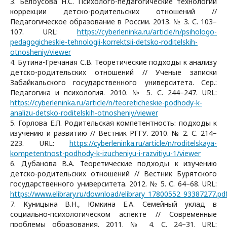
3. Белоусова Н.С. Психолого-педагогические технологии
коррекции детско-родительских отношений //
Педагогическое образование в России. 2013. № 3. С. 103–
107. URL:
https://cyberleninka.ru/article/n/psihologo-
pedagogicheskie-tehnologii-korrektsii-detsko-roditelskih-
otnosheniy/viewer
4. Бутина-Гречаная С.В. Теоретические подходы к анализу
детско-родительских отношений // Ученые записки
Забайкальского государственного университета. Сер.:
Педагогика и психология. 2010. № 5. С. 244–247. URL:
https://cyberleninka.ru/article/n/teoreticheskie-podhody-k-
analizu-detsko-roditelskih-otnosheniy/viewer
5. Горлова Е.Л. Родительская компетентность: подходы к
изучению и развитию // Вестник РГГУ. 2010. № 2. С. 214–
223. URL:
https://cyberleninka.ru/article/n/roditelskaya-
kompetentnost-podhody-k-izucheniyu-i-razvitiyu-1/viewer
6. Дубанова В.А. Теоретические подходы к изучению
детско-родительских отношений // Вестник Бурятского
государственного университета. 2012. № 5. С. 64–68. URL:
https://www.elibrary.ru/download/elibrary_17800552_93387277.pd
7. Куницына В.Н., Юмкина Е.А. Семейный уклад в
социально-психологическом аспекте // Современные
проблемы образования. 2011. № 4. С. 24–31. URL: