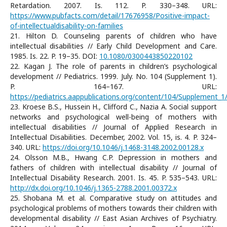
Retardation. 2007. Is. 112. P. 330–348. URL:
https://www.pubfacts.com/detail/17676958/Positive-impact-
of-intellectualdisability-on-families
21. Hilton D. Counseling parents of children who have
intellectual disabilities // Early Child Development and Care.
1985. Is. 22. P. 19–35. DOI:
10.1080/0300443850220102
22. Kagan J. The role of parents in children’s psychological
development // Pediatrics. 1999. July. No. 104 (Supplement 1).
P. 164–167. URL:
https://pediatrics.aappublications.org/content/104/Supplement_1
23. Kroese B.S., Hussein H., Clifford C., Nazia A. Social support
networks and psychological well-being of mothers with
intellectual disabilities // Journal of Applied Research in
Intellectual Disabilities. December, 2002. Vol. 15, is. 4. P. 324–
340. URL:
https://doi.org/10.1046/j.1468-3148.2002.00128.x
24. Olsson M.B., Hwang C.P. Depression in mothers and
fathers of children with intellectual disability // Journal of
Intellectual Disability Research. 2001. Is. 45. P. 535–543. URL:
http://dx.doi.org/10.1046/j.1365-2788.2001.00372.x
25. Shobana M. et al. Comparative study on attitudes and
psychological problems of mothers towards their children with
developmental disability // East Asian Archives of Psychiatry.