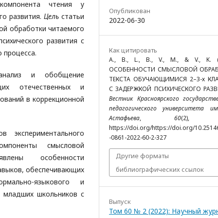
 компонента чтения у
Опубликован
го развития.
Цель
статьи
2022-06-30
ой обработки читаемого
сихического развития с
Как цитировать
 процесса.
A., B., L., B., V., M., & V., K. (
ОСОБЕННОСТИ СМЫСЛОВОЙ ОБРА
 анализ и обобщение
ТЕКСТА ОБУЧАЮЩИМИСЯ 2–3-х КЛ
щих отечественных и
С ЗАДЕРЖКОЙ ПСИХИЧЕСКОГО РАЗВ
Вестник Красноярского государств
дований в коррекционной
педагогического университета им
Астафьева
,
60
(2), 5
https://doi.org/https://doi.org/10.251
ов экспериментального
-0861-2022-60-2-327
омпоненты смысловой
Другие форматы
влены особенности
библиографических ссылок
авыков, обеспечивающих
ормально-языкового и
у младших школьников с
Выпуск
Том 60 № 2 (2022): Научный жур