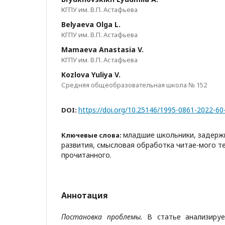
КГПУ им. В.П. Астафьева
Belyaeva Olga L.
КГПУ им. В.П. Астафьева
Mamaeva Anastasia V.
КГПУ им. В.П. Астафьева
Kozlova Yuliya V.
Средняя общеобразовательная школа № 152
https://doi.org/10.25146/1995-0861-2022-60
DOI:
младшие школьники, задержк
Ключевые слова:
развития, смысловая обработка читае-мого т
прочитанного.
Аннотация
Постановка проблемы.
В статье анализируе