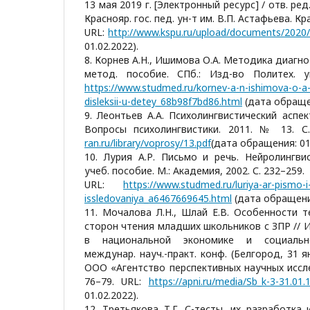
13 мая 2019 г. [Электронный ресурс] / отв. ред.
Краснояр. гос. пед. ун-т им. В.П. Астафьева. Кра
URL:
http://www.kspu.ru/upload/documents/2020/
01.02.2022).
8. Корнев А.Н., Ишимова О.А. Методика диагно
метод. пособие. СПб.: Изд-во Политех. у
https://www.studmed.ru/kornev-a-n-ishimova-o-a-
disleksii-u-detey_68b98f7bd86.html
(дата обращен
9. Леонтьев А.А. Психолингвистический аспек
Вопросы психолингвистики. 2011. № 13. С
ran.ru/library/voprosy/13.pdf
(дата обращения: 01.
10. Лурия А.Р. Письмо и речь. Нейролингви
учеб. пособие. М.: Академия, 2002. С. 232–259.
URL:
https://www.studmed.ru/luriya-ar-pismo-i-
issledovaniya_a6467669645.html
(дата обращения
11. Мочалова Л.Н., Шлай Е.В. Особенности 
сторон чтения младших школьников с ЗПР //
в национальной экономике и социально
междунар. науч.-практ. конф. (Белгород, 31 ян
ООО «Агентство перспективных научных исследо
76–79. URL:
https://apni.ru/media/Sb_k-3-31.01.
01.02.2022).
12. Третьякова Т.Г. С-тесты, их разработка 