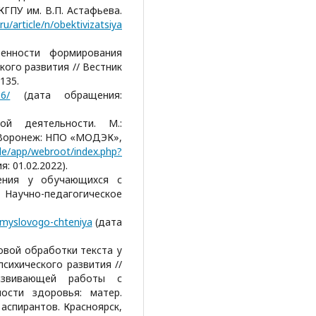
КГПУ им. В.П. Астафьева.
ru/article/n/obektivizatsiya
бенности формирования
кого развития // Вестник
135.
16/
(дата обращения:
ой деятельности. М.:
 Воронеж: НПО «МОДЭК»,
ode/app/webroot/index.php?
: 01.02.2022).
тения у обучающихся с
аучно-педагогическое
-smyslovogo-chteniya
(дата
овой обработки текста у
сихического развития //
развивающей работы с
ости здоровья: матер.
 аспирантов. Красноярск,