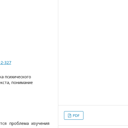
-2-327
а психического
екста, понимание
PDF
тся проблема изучения