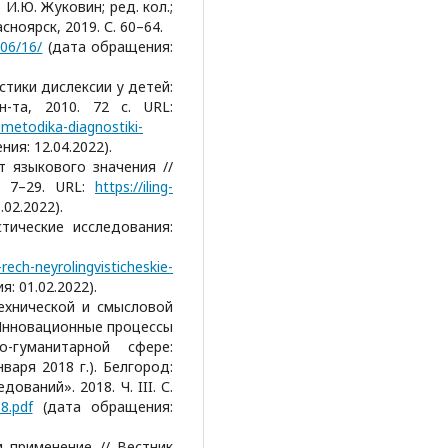
 И.Ю. Жуковин; ред. кол.;
сноярск, 2019. С. 60–64.
06/16/
(дата обращения:
стики дислексии у детей:
н-та, 2010. 72 с. URL:
metodika-diagnostiki-
ия: 12.04.2022).
т языкового значения //
. 7–29. URL:
https://iling-
02.2022).
стические исследования:
rech-neyrolingvisticheskie-
: 01.02.2022).
технической и смысловой
 Инновационные процессы
-гуманитарной сфере:
варя 2018 г.). Белгород:
ваний». 2018. Ч. III. С.
18.pdf
(дата обращения:
и применение // Вестник