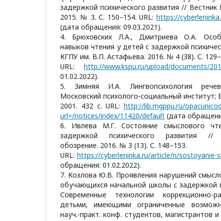
задержкой психического развития // Вестник 
2015. № 3. С. 150–154. URL:
https://cyberleninka.
(дата обращения: 09.03.2021).
4. Брюховских Л.А., Дмитриева О.А. Осо
навыков чтения у детей с задержкой психичес
КГПУ им. В.П. Астафьева. 2016. № 4 (38). С. 129–
URL:
http://www.kspu.ru/upload/documents/20
01.02.2022).
5. Зимняя И.А. Лингвопсихология речев
Московский психолого-социальный институт;
2001. 432 с. URL:
http://lib.mgppu.ru/opacunic
url=/notices/index/11420/default
(дата обращения
6. Ивлева М.Г. Состояние смыслового ч
задержкой психического развития // Н
обозрение. 2016. № 3 (13). С. 148–153.
URL:
https://cyberleninka.ru/article/n/sostoyanie
обращения: 01.02.2022).
7. Козлова Ю.В. Проявления нарушений смысл
обучающихся начальной школы с задержкой п
Современные технологии коррекционно-
детьми, имеющими ограниченные возможн
науч.-практ. конф. студентов, магистрантов и