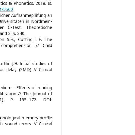
stics & Phonetics. 2018. Is.
375560
hlicher Aufhahmepriifung an
niversitaten in Nordrhein-
er С-Test. Theoretische
nd 3. S. 340.
n S.H., Cutting L.E. The
 comprehension // Child
hlin J.H. Initial studies of
 delay (SMD) // Clinical
ediums: Effects of reading
ibration // The Journal of
(1). P. 155–172. DOI:
phonological memory profile
 sound errors // Clinical