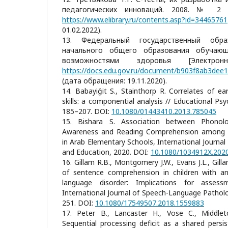
педагогических инноваций. 2008. № 2 (
https://www.elibrary.ru/contents.asp?id=34465761
01.02.2022).
13. Федеральный государственный обра
начального общего образования обучающ
возможностями здоровья [Электрон
https://docs.edu.gov.ru/document/b903f8ab3de
(дата обращения: 19.11.2020).
14. Babayiğit S., Stainthorp R. Correlates of e
skills: a componential analysis // Educational Psyc
185–207. DOI:
10.1080/01443410.2013.785045
15. Bishara S. Association between Phonolo
Awareness and Reading Comprehension among Sp
in Arab Elementary Schools, International Journal
and Education, 2020. DOI:
10.1080/1034912X.202
16. Gillam R.B., Montgomery J.W., Evans J.L., Gill
of sentence comprehension in children with a
language disorder: Implications for asses
International Journal of Speech-Language Pathology
251. DOI:
10.1080/17549507.2018.1559883
17. Peter B., Lancaster H., Vose C., Middle
Sequential processing deficit as a shared persis