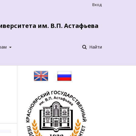
Вход
верситета им. В.П. Астафьева
рам
Найти
а