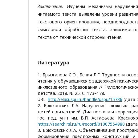
Заключение.
Изучены механизмы нарушения
читаемого текста, выявлены уровни развити
текстового ориентирования, неоднородност
смысловой обработки текста, зависимост
текста от технической стороны чтения.
Литература
1. Брызгалова С.О., Бения Л.Г. Трудности осв
чтения у обучающихся с задержкой психическ
инклюзивного образования // Филологическо
детства. 2018. № 25. С. 173–178.
URL:
http://elar.uspu.ru/handle/uspu/15736
(дата о
2. Брюховских Л.А. Нарушение сложных гра
детей с дизартрией. Диагностика и коррекция
гос. пед. ун-т им. В.П. Астафьева. Краснояр
https://search.rsl.ru/ru/record/01007554980
(дата
3. Брюховских Л.А. Объективизация простра
формировании предложных конструкций у