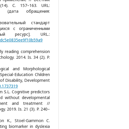
14). С. 157–163. URL:
(дата обращения:
зовательный стандарт
ихся с ограниченными
ный ресурс]. URL.:
e1dc5e0835ee9f10b59a9
arly reading comprehension
hology. 2014. Is. 34 (2). P.
gical and Morphological
ecial-Education Children
 of Disability, Development
0.1737319
am S.L. Cognitive predictors
nd without developmental
sment and treatment //
. 2019. Is. 21 (3). P. 240–
ton K., Stoel-Gammon C.
ting biomarker in dyslexia