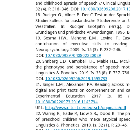
and childhood apraxia of speech // Clinical Lingui
32 (4). P. 316–346. DOI:
10.1080/02699206.2017.1
18. Rudiger G., Allner B. Der С-Test in der Sprac
Studienkollegs fur auslandische Studierende an U
Westfallen. In: Rudiger Grotjahn (Hrsg.). D
Grundlagen und praktische Anwendungen. 1996. Ba
19. Sesma H.W., Mahone E.M., Levine T., Easo
contribution of executive skills to reading
Neuropsychology. 2009. Is. 15 (3). P. 232–246.
DOI:
10.1080/09297040802220029
20. Shriberg L.D., Campbell T.F., Mabie H.L., McGlot
the phenotype and persistence of speech motor
Linguistics & Ponetics. 2019. Is. 33 (8). P. 737–756.
DOI:
10.1080/02699206.2019.1595733
21. Singer L.M., Alexander P.A. Reading across m
digital and print texts on comprehension and cal
Experimental Education. 2017. Is. 85 
10.1080/00220973.2016.1143794.
URL:
http://www.c-test.de/deutsch/originalia/pdf
22. Waring R., Eadie P., Liow S.R., Dood B. The 
of preschool children who make atypical speech
Linguistics & Phonetics. 2018. Is. 32 (1). P. 28–45.