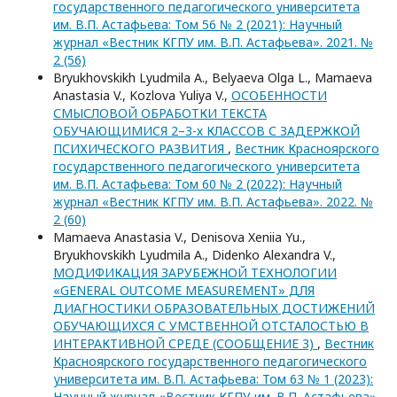
государственного педагогического университета
им. В.П. Астафьева: Том 56 № 2 (2021): Научный
журнал «Вестник КГПУ им. В.П. Астафьева». 2021. №
2 (56)
Bryukhovskikh Lyudmila A., Belyaeva Olga L., Mamaeva
Anastasia V., Kozlova Yuliya V.,
ОСОБЕННОСТИ
СМЫСЛОВОЙ ОБРАБОТКИ ТЕКСТА
ОБУЧАЮЩИМИСЯ 2–3-х КЛАССОВ С ЗАДЕРЖКОЙ
ПСИХИЧЕСКОГО РАЗВИТИЯ
,
Вестник Красноярского
государственного педагогического университета
им. В.П. Астафьева: Том 60 № 2 (2022): Научный
журнал «Вестник КГПУ им. В.П. Астафьева». 2022. №
2 (60)
Mamaeva Anastasia V., Denisova Xeniia Yu.,
Bryukhovskikh Lyudmila A., Didenko Alexandra V.,
МОДИФИКАЦИЯ ЗАРУБЕЖНОЙ ТЕХНОЛОГИИ
«GENERAL OUTCOME MEASUREMENT» ДЛЯ
ДИАГНОСТИКИ ОБРАЗОВАТЕЛЬНЫХ ДОСТИЖЕНИЙ
ОБУЧАЮЩИХСЯ С УМСТВЕННОЙ ОТСТАЛОСТЬЮ В
ИНТЕРАКТИВНОЙ СРЕДЕ (СООБЩЕНИЕ 3)
,
Вестник
Красноярского государственного педагогического
университета им. В.П. Астафьева: Том 63 № 1 (2023):
Научный журнал «Вестник КГПУ им. В.П. Астафьева».