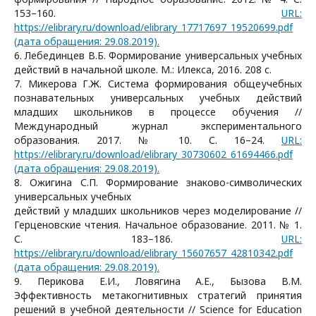
153–160.
URL:
https://elibrary.ru/download/elibrary_17717697_19520699.pdf
(дата обращения: 29.08.2019).
6. Лебединцев В.Б. Формирование универсальных учебных
действий в начальной школе. М.: Илекса, 2016. 208 с.
7. Микерова Г.Ж. Система формирования общеучебных
познавательных универсальных учебных действий
младших школьников в процессе обучения //
Международный журнал экспериментального
образования. 2017. № 10. С. 16–24.
URL:
https://elibrary.ru/download/elibrary_30730602_61694466.pdf
(дата обращения: 29.08.2019).
8. Ожигина С.П. Формирование знаково-символических
универсальных учебных
действий у младших школьников через моделирование //
Герценовские чтения. Начальное образование. 2011. № 1.
С. 183–186.
URL:
https://elibrary.ru/download/elibrary_15607657_42810342.pdf
(дата обращения: 29.08.2019).
9. Перикова Е.И., Ловягина А.Е., Бызова В.М.
Эффективность метакогнитивных стратегий принятия
решений в учебной деятельности // Science for Education