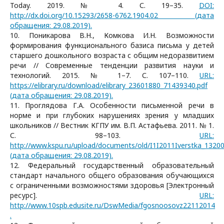
Today. 2019. № 4. С. 19–35.
DOI:
http://dx.doi.org/10.15293/2658-6762.1904.02 (дата
обращения: 29.08.2019).
10. Поникарова В.Н., Комкова И.Н. Возможности
формирования функционального базиса письма у детей
старшего дошкольного возраста с общим недоразвитием
речи // Современные тенденции развития науки и
технологий. 2015. № 1–7. С. 107–110.
URL:
https://elibrary.ru/download/elibrary_23601880_71439340.pdf
(дата обращения: 29.08.2019).
11. Проглядова Г.А. Особенности письменной речи в
норме и при глубоких нарушениях зрения у младших
школьников // Вестник КГПУ им. В.П. Астафьева. 2011. № 1.
С. 98–103.
URL:
http://www.kspu.ru/upload/documents/old/I1I2011Iverstka_1320
(дата обращения: 29.08.2019).
12. Федеральный государственный образовательный
стандарт начального общего образования обучающихся
с ограниченными возможностями здоровья [Электронный
ресурс].
URL:
http://www.10spb.edusite.ru/DswMedia/fgosnoosovz22112014
.