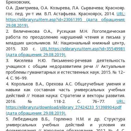
Брюховских,
О.А. Дмитриева, О.А. Козырева, Л.А. Сырвачева; Краснояр.
гос. пед. ун-т им. В.П. Астафьева. Красноярск, 2014.
URL:
https://elibrary.ru/item.asp?id=23061395 (дата обращения:
29.08.2019).
2. Величенкова О.А., Русецкая М.Н. Логопедическая
работа по преодолению нарушений чтения и письма у
младших школьников. М.: Национальный книжный центр,
2015. 320 с.
URL:https://elibrary.ru/item.asp?id=35549981
(дата обращения: 29.08.2019).
3. Киселева Н.Ю. Письменно-речевая деятельность
учащихся с общим недоразвитием речи // Актуальные
проблемы гуманитарных и естественных наук. 2015. № 12–
4. С. 96–99.
4. Корольков В.А., Орехова А.С. Общеучебные умения и
навыки как составная часть универсальных учебных
действий // Новая наука: Стратегии и векторы развития.
2016. № 118-2. С. 76–77.
URL:
https://elibrary.ru/download/elibrary_27424233_51398904.pdf
(дата обращения: 29.08.2019).
5. Лебединцев В.Б., Горленко Н.М. и др. Структура
универсальных учебных действий и условия их
формирования // Народное образование. 2012. № 4. С.