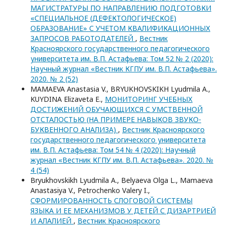
МАГИСТРАТУРЫ ПО НАПРАВЛЕНИЮ ПОДГОТОВКИ
«СПЕЦИАЛЬНОЕ (ДЕФЕКТОЛОГИЧЕСКОЕ)
ОБРАЗОВАНИЕ» С УЧЕТОМ КВАЛИФИКАЦИОННЫХ
ЗАПРОСОВ РАБОТОДАТЕЛЕЙ
,
Вестник
Красноярского государственного педагогического
университета им. В.П. Астафьева: Том 52 № 2 (2020):
Научный журнал «Вестник КГПУ им. В.П. Астафьева».
2020. № 2 (52)
MAMAEVA Anastasia V., BRYUKHOVSKIKH Lyudmila A.,
KUYDINA Elizaveta E.,
МОНИТОРИНГ УЧЕБНЫХ
ДОСТИЖЕНИЙ ОБУЧАЮЩИХСЯ С УМСТВЕННОЙ
ОТСТАЛОСТЬЮ (НА ПРИМЕРЕ НАВЫКОВ ЗВУКО-
БУКВЕННОГО АНАЛИЗА)
,
Вестник Красноярского
государственного педагогического университета
им. В.П. Астафьева: Том 54 № 4 (2020): Научный
журнал «Вестник КГПУ им. В.П. Астафьева». 2020. №
4 (54)
Bryukhovskikh Lyudmila A., Belyaeva Olga L., Mamaeva
Anastasiya V., Petrochenko Valery I.,
СФОРМИРОВАННОСТЬ СЛОГОВОЙ СИСТЕМЫ
ЯЗЫКА И ЕЕ МЕХАНИЗМОВ У ДЕТЕЙ С ДИЗАРТРИЕЙ
И АЛАЛИЕЙ
,
Вестник Красноярского