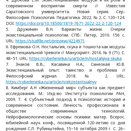
современном восприятии смерти // Известия
Саратовского университета. Новая серия. Сер.:
Философия. Психология. Педагогика. 2022. № 2. С. 120–124.
DOI:
https://doi.org/10.18500/1819-7671-2022-22-2-120-124
5. Дружинин В.Н. Варианты жизни. Очерки
экзистенциальной психологии. СПб.: Питер, 2010. 156 c.
URL:
https://studfile.net/preview/4224971
6. Ефремова О.Н. Ностальгия, скука и тошнота как модусы
экзистенциальной тревоги // Манускрипт. 2016. № 9 (71). С.
48–51. URL:
https://cyberleninka.ru/article/n/nostalgiya-skuka
7. Знаков В.В., Касавина Н.А., Синеокая Ю.В.
Экзистенциальный опыт: таинство и проблема //
Философский журнал. 2018. № 2. URL:
https://cyberleninka.ru/article/n/ekzistentsialnyy
8. Кимберг А.Н «Жизненный мир» субъекта как предмет
исследования. М.: Изд-во Института психологии РАН,
2009. Т. 4: Субъектный подход в психологии: история и
современное состояние. Личность профессионала в
обществе современных технологий.
Нейрофизиологические основы психики: матер. Всерос.
юбилейной науч. конф., посвященной 120-летию со дня
рождения С.Л. Рубинштейна, 15–16 октября 2009 г. С. 26–