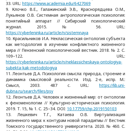
33. URL:
https://www.academia.edu/6427069
9. Клочко В.Е., Галажинский Э.В., Краснорядцева О.М.,
Лукьянов О.В. Системная антропологическая психология:
понятийный аппарат // Сибирский психологический
журнал. 2015. № 56. URL:
https://cyberleninka.ru/article/n/sistemnaya
10. Красильников И.А. Неклассическая онтология субъекта
как методология в изучении конфликтного жизненного
мира // Пензенский психологический вестник. 2018. № 2. С.
109–122. URL:
https://cyberleninka.ru/article/n/neklassicheskaya-ontologiya-
subekta-kak-metodologiya
11. Леонтьев Д.А. Психология смысла: природа, строение и
динамика смысловой реальности. Изд. 2-е, испр. М.:
Смысл, 2003. 487 c. URL:
https://lib.uni-
dubna.ru/search/files/psy
12. Леонтьев Д.А. Человек и жизненный мир: от онтологии
к феноменологии // Культурно-историческая психология.
2019. Т. 15, № 1. С. 25–34. DOI:
10.17759/chp.2019150103
13. Лешкевич Т.Г., Катаева О.В. Виртуализация
жизненного мира: к контурам новой парадигмы // Вестник
Томского государственного университета. 2020. № 460. С.