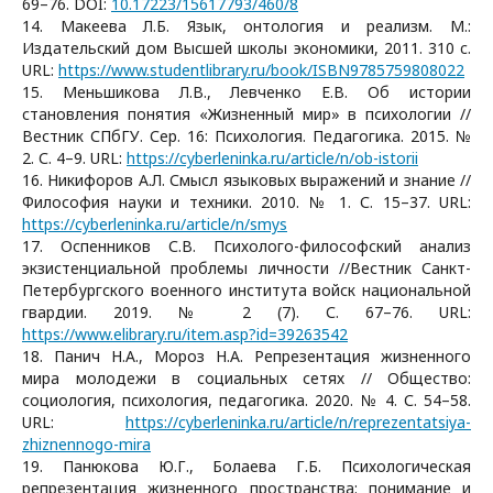
69–76. DOI:
10.17223/15617793/460/8
14. Макеева Л.Б. Язык, онтология и реализм. М.:
Издательский дом Высшей школы экономики, 2011. 310 c.
URL:
https://www.studentlibrary.ru/book/ISBN9785759808022
15. Меньшикова Л.В., Левченко Е.В. Об истории
становления понятия «Жизненный мир» в психологии //
Вестник СПбГУ. Сер. 16: Психология. Педагогика. 2015. №
2. С. 4–9. URL:
https://cyberleninka.ru/article/n/ob-istorii
16. Никифоров А.Л. Смысл языковых выражений и знание //
Философия науки и техники. 2010. № 1. С. 15–37. URL:
https://cyberleninka.ru/article/n/smys
17. Оспенников С.В. Психолого-философский анализ
экзистенциальной проблемы личности //Вестник Санкт-
Петербургского военного института войск национальной
гвардии. 2019. № 2 (7). С. 67–76. URL:
https://www.elibrary.ru/item.asp?id=39263542
18. Панич Н.А., Мороз Н.А. Репрезентация жизненного
мира молодежи в социальных сетях // Общество:
социология, психология, педагогика. 2020. № 4. С. 54–58.
URL:
https://cyberleninka.ru/article/n/reprezentatsiya-
zhiznennogo-mira
19. Панюкова Ю.Г., Болаева Г.Б. Психологическая
репрезентация жизненного пространства: понимание и