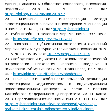
единицы анализа // Общество: социология, психология,
педагогика. 2018. № 5. С. 28–32. URL:
https://doi.org/10.24158/spp.2018.5.5
20. Пичушкина О.В. Интерпретация метода
экзистенциального анализа в психотерапии // Инновации
в науке. 2019. № 3 (91). URL:
https://cyberleninka.ru
21. Рубинштейн С.Л. Человек и мир. М.: Наука, 1997. 189 c.
URL:
https://studfile.net/preview/4127844
22. Сапогова Е.Е. Субъективная онтология и жизненный
мир личности // Культурно-историческая психология 2019.
Т. 15. № 1. С. 35–45. DOI:
10.17759/chp.2019150104
23. Слободчиков И.В., Исаев Е.И. Основы психологической
антропологии. Психология человека. Введение в
психологию субъективности. М.: Школа-Пресс, 1995. 384 с.
URL:
http://ipkfp.nspu.ru/file.php/1/Slobodchikov
24. Ткаченко В.И. Особенности языковой реализации
экзистенциала «одиночество» в индивидуальном
повествовательном дискурсе Ф. Кафки // Вестник
Балтийского федерального университета им. И. Канта.
2013. Сер.: Филологические науки. Вып. 2. С. 141–147. URL:
https://cyberleninka.ru/article/n/osobennosti-yazykovoy-
realizatsii-ekzistentsiala-odinochestvo-v-individualnom