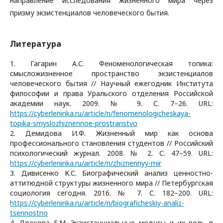
направление исследования жизненного мира через
призму экзистенциалов человеческого бытия.
Литература
1. Гагарин А.С. Феноменологическая топика:
смысложизненное пространство экзистенциалов
человеческого бытия // Научный ежегодник Института
философии и права Уральского отделения Российской
академии наук. 2009. № 9. С. 7–26. URL:
https://cyberleninka.ru/article/n/fenomenologicheskaya-
topika-smyslozhiznennoe-prostranstvo
2. Демидова И.Ф. Жизненный мир как основа
профессионального становления студентов // Российский
психологический журнал. 2008. № 2. С. 47–59. URL:
https://cyberleninka.ru/article/n/zhiznennyy-mir
3. Дивисенко К.С. Биографический анализ ценностно-
аттитюдной структуры жизненного мира // Петербургская
социология сегодня. 2016. № 7. С. 182–200. URL:
https://cyberleninka.ru/article/n/biograficheskiy-analiz-
tsennostno
4. Дрокова Е.М. Экзистенциальные модусы и их роль в